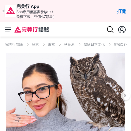
完美行 App
打開
App專用優惠券發放中！
免費下載（評價4.7顆星）
完美行體驗
關東
東京
秋葉原
體驗日本文化
動物Cafe