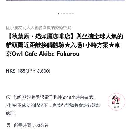
從小朋友到大人都會喜歡的療癒空間
【秋葉原・貓頭鷹咖啡店】與坐擁全球人氣的
貓頭鷹近距離接觸體驗★入場1小時方案★東
京Owl Cafe Akiba Fukurou
HK
$
189
(
JPY
3,800
)
預約狀況將透過電子郵件於48小時內確認。
※預約不成立的情況下，完美行體驗將會進行退款
東京
處理。
所需時間
:
60分鐘