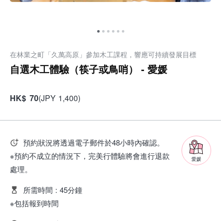
在林業之町「久萬高原」參加木工課程，響應可持續發展目標
自選木工體驗（筷子或鳥哨） - 愛媛
HK
$
70
(
JPY
1,400
)
預約狀況將透過電子郵件於48小時內確認。
※預約不成立的情況下，完美行體驗將會進行退款
愛媛
處理。
所需時間
:
45分鐘
※包括報到時間