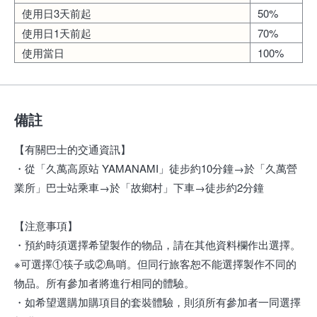
使用日3天前起
50%
使用日1天前起
70%
使用當日
100%
備註
【有關巴士的交通資訊】
・從「久萬高原站 YAMANAMI」徒步約10分鐘→於「久萬營
業所」巴士站乘車→於「故鄉村」下車→徒步約2分鐘
【注意事項】
・預約時須選擇希望製作的物品，請在其他資料欄作出選擇。
※可選擇①筷子或②鳥哨。但同行旅客恕不能選擇製作不同的
物品。所有參加者將進行相同的體驗。
・如希望選購加購項目的套裝體驗，則須所有參加者一同選擇