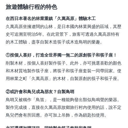
旅遊體驗行程的特色
在西日本著名的林業重鎮「久萬高原」體驗木工
久萬高原坐擁遼闊的山林，是日本國內林業興盛的區域，其歷
史可追溯至明治5年。在此背景下，旅客可透過久萬高原特有
的木工體驗，盡享自製木造筷子或木造鳥哨的樂趣。
①按個人喜好，打造全世界獨一無二的原創筷子和筷子座！
削製木材，按個人喜好製作筷子。此外，亦可挑選喜歡的顏色
和木材質地製作筷子座，將筷子和筷子座套裝一同帶回家。使
用林業之町「久萬高原」的木材，自製原創的筷子和筷子座。
②或許會和鳥兒成為朋友？自製鳥哨
鳥哨又被稱作「鳥笛」，是一種能夠發出類似鳥鳴聲的樂器。
製作完成後，直接在久萬高原故鄉旅行村內使用的話，說不定
鳥兒們會有所回應。亦可加上吊飾，作為鎖匙扣使用。