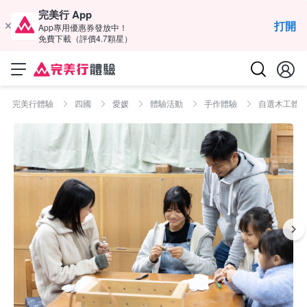
完美行 App
打開
App專用優惠券發放中！
免費下載（評價4.7顆星）
完美行體驗
四國
愛媛
體驗活動
手作體驗
自選木工體驗