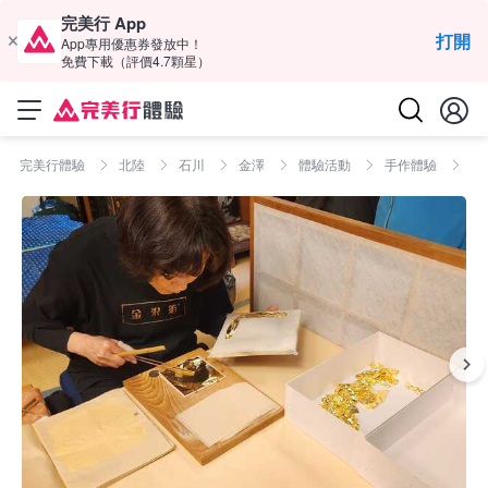
完美行 App
打開
App專用優惠券發放中！
免費下載（評價4.7顆星）
完美行體驗
北陸
石川
金澤
體驗活動
手作體驗
【