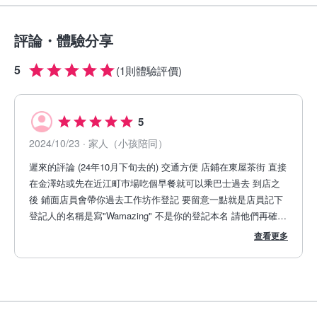
評論・體驗分享
5
(
1則體驗評價
)
5
2024/10/23
· 家人（小孩陪同）
遲來的評論 (24年10月下旬去的) 交通方便 店鋪在東屋茶街 直接
在金澤站或先在近江町巿場吃個早餐就可以乘巴士過去 到店之
後 鋪面店員會帶你過去工作坊作登記 要留意一點就是店員記下
登記人的名稱是寫"Wamazing" 不是你的登記本名 請他們再確認
一下電郵內容就可以 他們另有一本記錄簿是收集這些資料的 確
查看更多
認完名字和貼甚麼後 導師就會安排坐位 視你的設計複雜程度而
定 基本大部分客人留上30至60分鐘 完成後會給你一張10%優惠
卷用來買出面店鋪的東西 整體來說 這金箔體驗是好玩的 我比較
推薦小箱子 因為可以繪上比較多的圖案 筷子那些能繪的位置太
小了 因為來店的客人不只有日本人 所以店員也懂英語和國語 加