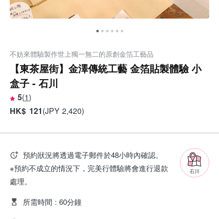
不妨來體驗製作世上獨一無二的原創金箔工藝品
【東茶屋街】金澤傳統工藝 金箔貼製體驗 小
盒子 - 石川
5
(
1
)
HK
$
121
(
JPY
2,420
)
預約狀況將透過電子郵件於48小時內確認。
※預約不成立的情況下，完美行體驗將會進行退款
石川
處理。
所需時間
:
60分鐘