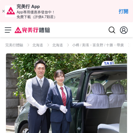
完美行 App
打開
App專用優惠券發放中！
免費下載（評價4.7顆星）
完美行體驗
北海道
北海道
小樽 / 美瑛・富良野 / 十勝・帶廣