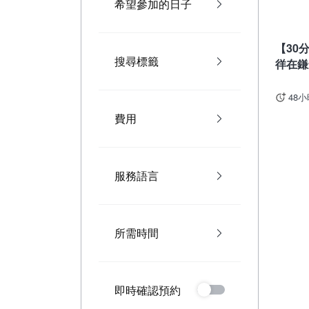
希望參加的日子
神奈
【30
搜尋標籤
徉在鎌
倉風情
48
費用
服務語言
所需時間
即時確認預約