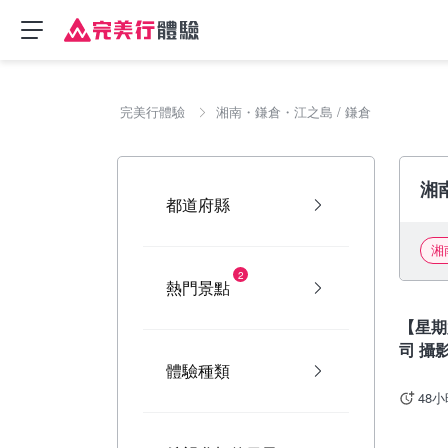
完美行體驗
湘南・鎌倉・江之島 / 鎌倉
湘
都道府縣
湘
2
熱門景點
東京
【星期
司 攝影
體驗種類
48