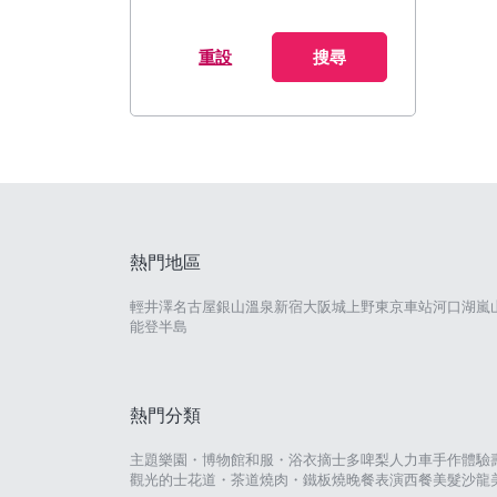
重設
搜尋
熱門地區
輕井澤
名古屋
銀山溫泉
新宿
大阪城
上野
東京車站
河口湖
嵐
能登半島
熱門分類
主題樂園・博物館
和服・浴衣
摘士多啤梨
人力車
手作體驗
觀光的士
花道・茶道
燒肉・鐵板燒
晚餐表演
西餐
美髮沙龍