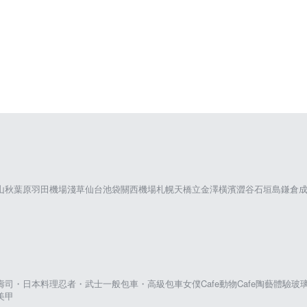
山
秋葉原
羽田機場
淺草
仙台
池袋
關西機場
札幌
天橋立
金澤
橫濱
澀谷
石垣島
鎌倉
壽司・日本料理
忍者・武士
一般包車・高級包車
女僕Cafe
動物Cafe
陶藝體驗
玻
美甲