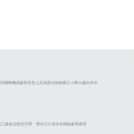
成田國際機場
豪斯登堡
上高地
那須
箱根
藏王
小樽
川越
吉祥寺
璃工藝
食品模型
浮潛・潛水
巴士遊
染布體驗
豪華露營