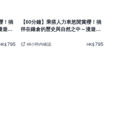
神奈川
櫻！徜
【60分鐘】乘搭人力車悠閒賞櫻！徜
漫遊鎌
徉在鎌倉的歷史與自然之中～漫遊鎌
倉悠久之旅
795
795
48小時內確認
HK
$
HK
$