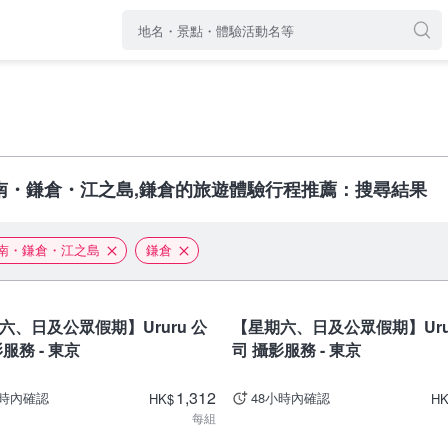
南・鎌倉・江之島,鎌倉的旅遊體驗行程推薦：搜尋結果
南・鎌倉・江之島
鎌倉
東京
六、日及公眾假期】Ururu 公
【星期六、日及公眾假期】Urur
服務 - 東京
司 攝影服務 - 東京
1,312
小時內確認
48小時內確認
HK
$
H
每組