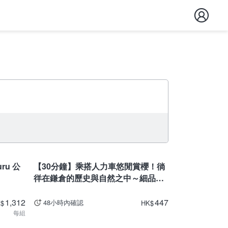
神奈川
u 公
【30分鐘】乘搭人力車悠閒賞櫻！徜
徉在鎌倉的歷史與自然之中～細品鎌
倉風情之旅
1,312
447
48小時內確認
K
$
HK
$
每組