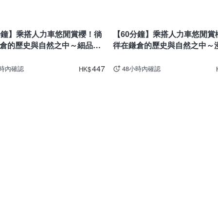
川
神奈川
分鐘】乘搭人力車悠閒賞櫻！徜
【60分鐘】乘搭人力車悠閒賞
倉的歷史與自然之中～細品鎌
徉在鎌倉的歷史與自然之中～
之旅
倉悠久之旅
447
小時內確認
48小時內確認
HK
$