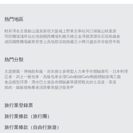
熱門地區
輕井澤
名古屋
銀山溫泉
新宿
大阪城
上野
東京車站
河口湖
嵐山
秋葉原
羽田機場
淺草
仙台
池袋
關西機場
札幌
天橋立
金澤
橫濱
澀谷
石垣島
鎌倉
成田國際機場
豪斯登堡
上高地
那須
箱根
藏王
小樽
川越
吉祥寺
能登半島
熱門分類
主題樂園・博物館
和服・浴衣
摘士多啤梨
人力車
手作體驗
壽司・日本料理
忍者・武士
一般包車・高級包車
女僕Cafe
動物Cafe
陶藝體驗
玻璃工藝
食品模型
浮潛・潛水
巴士遊
染布體驗
豪華露營
觀光的士
花道・茶道
燒肉・鐵板燒
晚餐表演
西餐
美髮沙龍
美甲
旅行業登錄票
旅行業條款（旅行團）
旅行業條款（自由行旅遊）