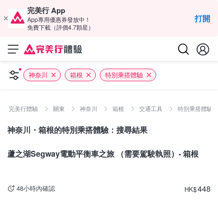
完美行 App
打開
App專用優惠券發放中！
免費下載（評價4.7顆星）
神奈川
箱根
特別乘搭體驗
完美行體驗
關東
神奈川
箱根
交通工具
特別乘搭體驗
神奈川・箱根的特別乘搭體驗：搜尋結果
神奈川
蘆之湖Segway電動平衡車之旅 （需要駕駛執照）- 箱根
448
48小時內確認
HK
$