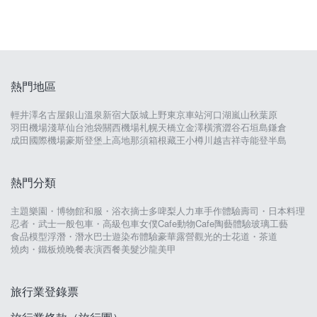
熱門地區
輕井澤
名古屋
銀山溫泉
新宿
大阪城
上野
東京車站
河口湖
嵐山
秋葉原
羽田機場
淺草
仙台
池袋
關西機場
札幌
天橋立
金澤
橫濱
澀谷
石垣島
鎌倉
成田國際機場
豪斯登堡
上高地
那須
箱根
藏王
小樽
川越
吉祥寺
能登半島
熱門分類
主題樂園・博物館
和服・浴衣
摘士多啤梨
人力車
手作體驗
壽司・日本料理
忍者・武士
一般包車・高級包車
女僕Cafe
動物Cafe
陶藝體驗
玻璃工藝
食品模型
浮潛・潛水
巴士遊
染布體驗
豪華露營
觀光的士
花道・茶道
燒肉・鐵板燒
晚餐表演
西餐
美髮沙龍
美甲
旅行業登錄票