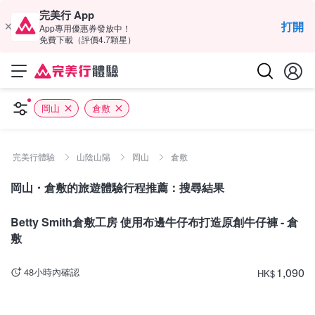
完美行 App
打開
App專用優惠券發放中！
免費下載（評價4.7顆星）
岡山
倉敷
完美行體驗
山陰山陽
岡山
倉敷
岡山・倉敷的旅遊體驗行程推薦：搜尋結果
岡山
Betty Smith倉敷工房 使用布邊牛仔布打造原創牛仔褲 - 倉
敷
1,090
48小時內確認
HK
$