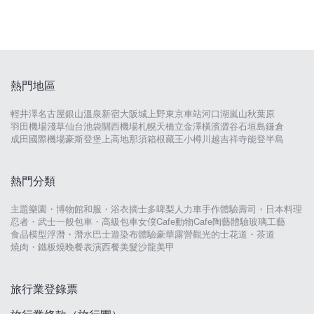
熱門地區
輕井澤
名古屋
銀山溫泉
新宿
大阪城
上野
東京車站
河口湖
嵐山
秋葉原
羽田機場
淺草
仙台
池袋
關西機場
札幌
天橋立
金澤
橫濱
澀谷
石垣島
鎌倉
成田國際機場
豪斯登堡
上高地
那須
箱根
藏王
小樽
川越
吉祥寺
能登半島
熱門分類
主題樂園・博物館
和服・浴衣
摘士多啤梨
人力車
手作體驗
壽司・日本料理
忍者・武士
一般包車・高級包車
女僕Cafe
動物Cafe
陶藝體驗
玻璃工藝
食品模型
浮潛・潛水
巴士遊
染布體驗
豪華露營
觀光的士
花道・茶道
燒肉・鐵板燒
晚餐表演
西餐
美髮沙龍
美甲
旅行業登錄票