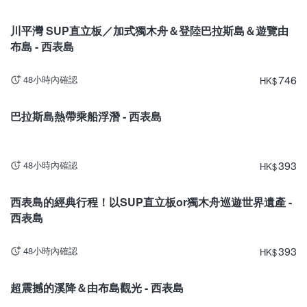
沖繩
川平灣 SUP直立板／加式獨木舟＆登陸巴拉斯島＆遊覽由
布島 - 西表島
746
48小時內確認
HK
$
沖繩
巴拉斯島熱帶乘船浮潛 - 西表島
393
48小時內確認
HK
$
沖繩
西表島的經典行程！以SUP直立板or獨木舟巡遊世界遺產 -
西表島
393
48小時內確認
HK
$
沖繩
超震撼的溪降＆由布島觀光 - 西表島