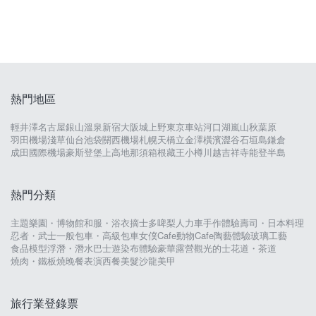
熱門地區
輕井澤
名古屋
銀山溫泉
新宿
大阪城
上野
東京車站
河口湖
嵐山
秋葉原
羽田機場
淺草
仙台
池袋
關西機場
札幌
天橋立
金澤
橫濱
澀谷
石垣島
鎌倉
成田國際機場
豪斯登堡
上高地
那須
箱根
藏王
小樽
川越
吉祥寺
能登半島
熱門分類
主題樂園・博物館
和服・浴衣
摘士多啤梨
人力車
手作體驗
壽司・日本料理
忍者・武士
一般包車・高級包車
女僕Cafe
動物Cafe
陶藝體驗
玻璃工藝
食品模型
浮潛・潛水
巴士遊
染布體驗
豪華露營
觀光的士
花道・茶道
燒肉・鐵板燒
晚餐表演
西餐
美髮沙龍
美甲
旅行業登錄票