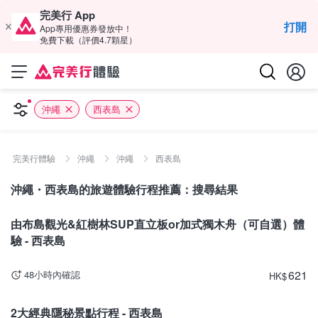
完美行 App
打開
App專用優惠券發放中！
免費下載（評價4.7顆星）
沖繩
西表島
完美行體驗
沖繩
沖繩
西表島
沖繩・西表島的旅遊體驗行程推薦：搜尋結果
沖繩
由布島觀光&紅樹林SUP直立板or加式獨木舟（可自選）體
驗 - 西表島
621
48小時內確認
HK
$
沖繩
2大經典隱秘景點行程 - 西表島