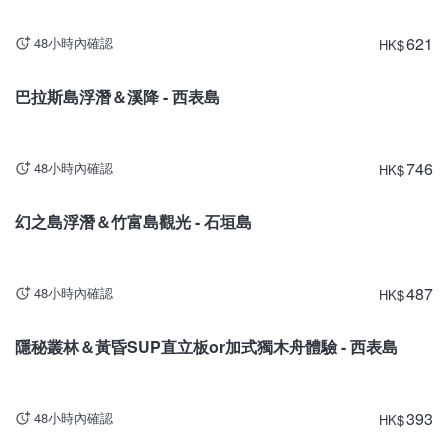
621
48小時內確認
HK
$
沖繩
巴拉斯島浮潛＆溪降 - 西表島
746
48小時內確認
HK
$
沖繩
幻之島浮潛＆竹富島觀光 - 石垣島
487
48小時內確認
HK
$
沖繩
隱秘叢林＆黃昏SUP直立板or加式獨木舟體驗 - 西表島
393
48小時內確認
HK
$
沖繩