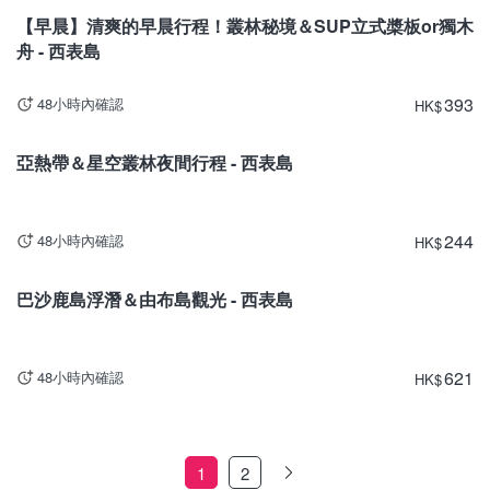
【早晨】清爽的早晨行程！叢林秘境＆SUP立式槳板or獨木
舟 - 西表島
393
48小時內確認
HK
$
沖繩
亞熱帶＆星空叢林夜間行程 - 西表島
244
48小時內確認
HK
$
沖繩
巴沙鹿島浮潛＆由布島觀光 - 西表島
621
48小時內確認
HK
$
1
2