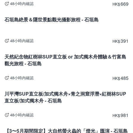
669
48小時內確認
HK
$
沖繩
石垣島絶景＆隱世景點觀光攝影旅程 - 石垣島
391
48小時內確認
HK
$
沖繩
天然紀念物紅樹林SUP直立板 or 加式獨木舟體驗＆竹富島
觀光旅程 - 石垣島
485
48小時內確認
HK
$
沖繩
川平灣SUP直立板/加式獨木舟×青之洞窟浮潛×紅樹林SUP
直立板/加式獨木舟 - 石垣島
981
48小時內確認
HK
$
沖繩
現停止發售。
【3〜5月期間限定】大自然螢火蟲的「燈光」匯演 - 石垣島