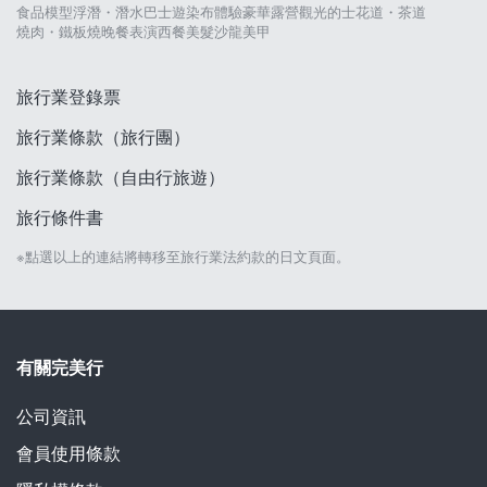
食品模型
浮潛・潛水
巴士遊
染布體驗
豪華露營
觀光的士
花道・茶道
燒肉・鐵板燒
晚餐表演
西餐
美髮沙龍
美甲
旅行業登錄票
旅行業條款（旅行團）
旅行業條款（自由行旅遊）
旅行條件書
※點選以上的連結將轉移至旅行業法約款的日文頁面。
有關完美行
公司資訊
會員使用條款