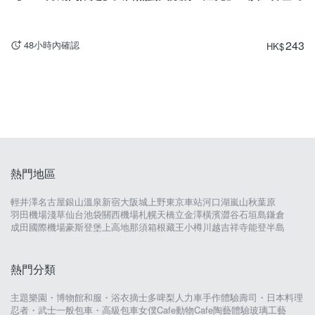
243
48小時內確認
HK
$
熱門地區
輕井澤
名古屋
銀山溫泉
新宿
大阪城
上野
東京車站
河口湖
嵐山
秋葉原
羽田機場
淺草
仙台
池袋
關西機場
札幌
天橋立
金澤
橫濱
澀谷
石垣島
鎌倉
成田國際機場
豪斯登堡
上高地
那須
箱根
藏王
小樽
川越
吉祥寺
能登半島
熱門分類
主題樂園・博物館
和服・浴衣
摘士多啤梨
人力車
手作體驗
壽司・日本料理
忍者・武士
一般包車・高級包車
女僕Cafe
動物Cafe
陶藝體驗
玻璃工藝