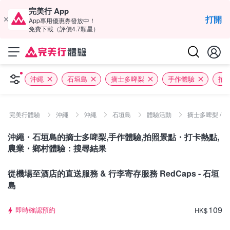
完美行 App
打開
App專用優惠券發放中！
免費下載（評價4.7顆星）
沖繩
石垣島
摘士多啤梨
手作體驗
拍
完美行體驗
沖繩
沖繩
石垣島
體驗活動
摘士多啤梨 / 
沖繩・石垣島的摘士多啤梨,手作體驗,拍照景點・打卡熱點,
農業・鄉村體驗：搜尋結果
沖繩
從機場至酒店的直送服務 & 行李寄存服務 RedCaps - 石垣
島
109
即時確認預約
HK
$
沖繩