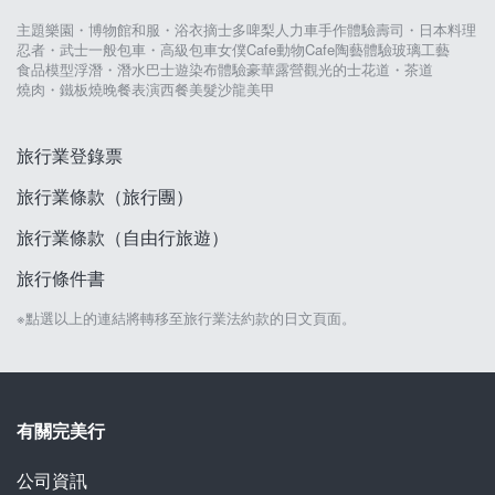
主題樂園・博物館
和服・浴衣
摘士多啤梨
人力車
手作體驗
壽司・日本料理
忍者・武士
一般包車・高級包車
女僕Cafe
動物Cafe
陶藝體驗
玻璃工藝
食品模型
浮潛・潛水
巴士遊
染布體驗
豪華露營
觀光的士
花道・茶道
燒肉・鐵板燒
晚餐表演
西餐
美髮沙龍
美甲
旅行業登錄票
旅行業條款（旅行團）
旅行業條款（自由行旅遊）
旅行條件書
※點選以上的連結將轉移至旅行業法約款的日文頁面。
有關完美行
公司資訊