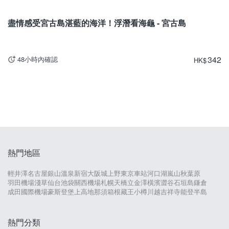
沖繩
盡情感受宮古島湛藍的海洋！浮潛看海龜 - 宮古島
342
48小時內確認
HK
$
熱門地區
輕井澤
名古屋
銀山溫泉
新宿
大阪城
上野
東京車站
河口湖
嵐山
秋葉原
羽田機場
淺草
仙台
池袋
關西機場
札幌
天橋立
金澤
橫濱
澀谷
石垣島
鎌倉
成田國際機場
豪斯登堡
上高地
那須
箱根
藏王
小樽
川越
吉祥寺
能登半島
熱門分類