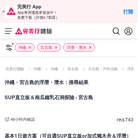
完美行 App
打開
App專用優惠券發放中！
免費下載（評價4.7顆星）
沖繩
宮古島
浮潛・潛水
完美行體驗
沖繩
沖繩
宮古島
大自然・戶外活動
浮潛
沖繩・宮古島的浮潛・潛水：搜尋結果
沖繩
SUP直立板＆南瓜鐘乳石洞探險 - 宮古島
743
48小時內確認
HK
$
沖繩
基本1日遊方案（可自選SUP直立板or加式獨木舟＆浮潛）