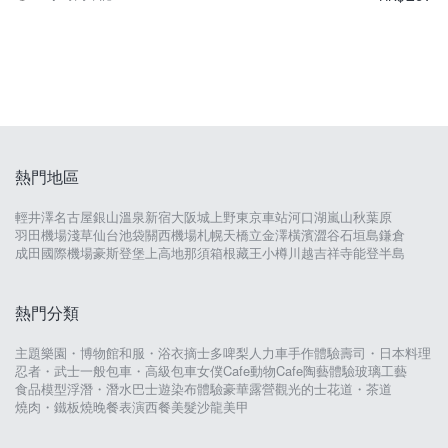
熱門地區
輕井澤
名古屋
銀山溫泉
新宿
大阪城
上野
東京車站
河口湖
嵐山
秋葉原
羽田機場
淺草
仙台
池袋
關西機場
札幌
天橋立
金澤
橫濱
澀谷
石垣島
鎌倉
成田國際機場
豪斯登堡
上高地
那須
箱根
藏王
小樽
川越
吉祥寺
能登半島
熱門分類
主題樂園・博物館
和服・浴衣
摘士多啤梨
人力車
手作體驗
壽司・日本料理
忍者・武士
一般包車・高級包車
女僕Cafe
動物Cafe
陶藝體驗
玻璃工藝
食品模型
浮潛・潛水
巴士遊
染布體驗
豪華露營
觀光的士
花道・茶道
燒肉・鐵板燒
晚餐表演
西餐
美髮沙龍
美甲