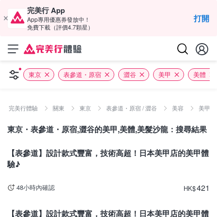
完美行 App
打開
App專用優惠券發放中！
免費下載（評價4.7顆星）
東京
表參道・原宿
澀谷
美甲
美體
完美行體驗
關東
東京
表參道・原宿 / 澀谷
美容
美甲 /
東京・表參道・原宿,澀谷的美甲,美體,美髮沙龍：搜尋結果
東京
【表參道】設計款式豐富，技術高超！日本美甲店的美甲體
驗♪
421
48小時內確認
HK
$
東京
【表參道】設計款式豐富，技術高超！日本美甲店的美甲體