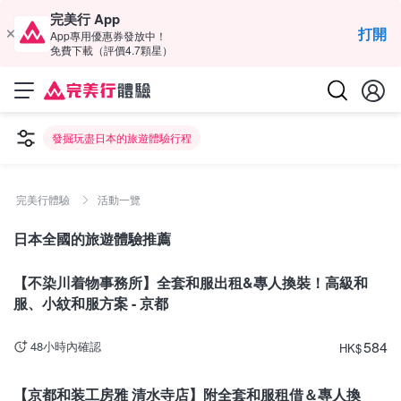
完美行 App
打開
App專用優惠券發放中！
免費下載（評價4.7顆星）
發掘玩盡日本的旅遊體驗行程
完美行體驗
活動一覽
日本全國的旅遊體驗推薦
京都
【不染川着物事務所】全套和服出租&專人換裝！高級和
服、小紋和服方案 - 京都
584
48小時內確認
HK
$
京都
【京都和装工房雅 清水寺店】附全套和服租借＆專人換