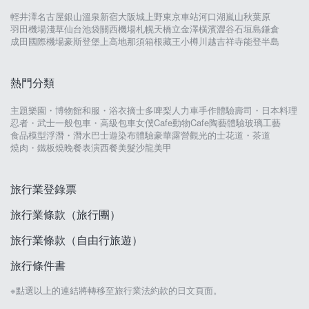
輕井澤
名古屋
銀山溫泉
新宿
大阪城
上野
東京車站
河口湖
嵐山
秋葉原
羽田機場
淺草
仙台
池袋
關西機場
札幌
天橋立
金澤
橫濱
澀谷
石垣島
鎌倉
成田國際機場
豪斯登堡
上高地
那須
箱根
藏王
小樽
川越
吉祥寺
能登半島
熱門分類
主題樂園・博物館
和服・浴衣
摘士多啤梨
人力車
手作體驗
壽司・日本料理
忍者・武士
一般包車・高級包車
女僕Cafe
動物Cafe
陶藝體驗
玻璃工藝
食品模型
浮潛・潛水
巴士遊
染布體驗
豪華露營
觀光的士
花道・茶道
燒肉・鐵板燒
晚餐表演
西餐
美髮沙龍
美甲
旅行業登錄票
旅行業條款（旅行團）
旅行業條款（自由行旅遊）
旅行條件書
※點選以上的連結將轉移至旅行業法約款的日文頁面。