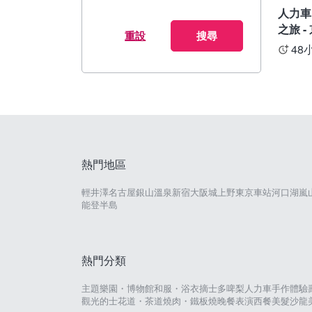
人力車
之旅 -
重設
搜尋
48
熱門地區
輕井澤
名古屋
銀山溫泉
新宿
大阪城
上野
東京車站
河口湖
嵐
能登半島
熱門分類
主題樂園・博物館
和服・浴衣
摘士多啤梨
人力車
手作體驗
觀光的士
花道・茶道
燒肉・鐵板燒
晚餐表演
西餐
美髮沙龍