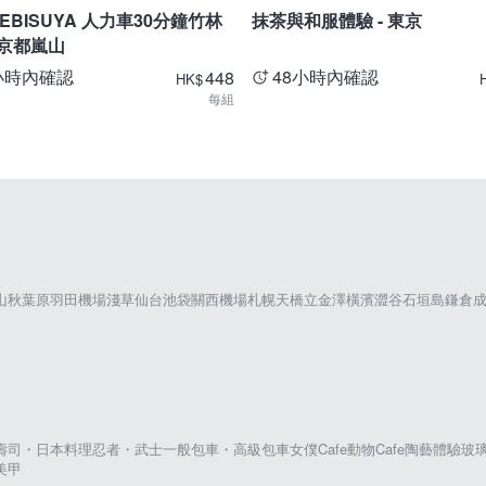
EBISUYA 人力車30分鐘竹林
抹茶與和服體驗 - 東京
 京都嵐山
小時內確認
48小時內確認
448
HK
$
每組
山
秋葉原
羽田機場
淺草
仙台
池袋
關西機場
札幌
天橋立
金澤
橫濱
澀谷
石垣島
鎌倉
壽司・日本料理
忍者・武士
一般包車・高級包車
女僕Cafe
動物Cafe
陶藝體驗
玻
美甲