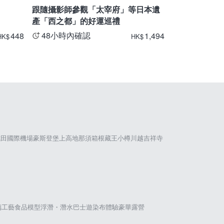
跟隨攝影師參觀「太宰府」等日本遺
【代駕立山站
產「西之都」的好運巡禮
爾卑斯山路線
48小時內確認
48小時內確
448
1,494
HK
$
HK
$
成田國際機場
豪斯登堡
上高地
那須
箱根
藏王
小樽
川越
吉祥寺
璃工藝
食品模型
浮潛・潛水
巴士遊
染布體驗
豪華露營