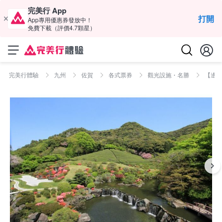
完美行 App
打開
App專用優惠券發放中！
免費下載（評價4.7顆星）
完美行體驗
九州
佐賀
各式票券
觀光設施・名勝
【邊