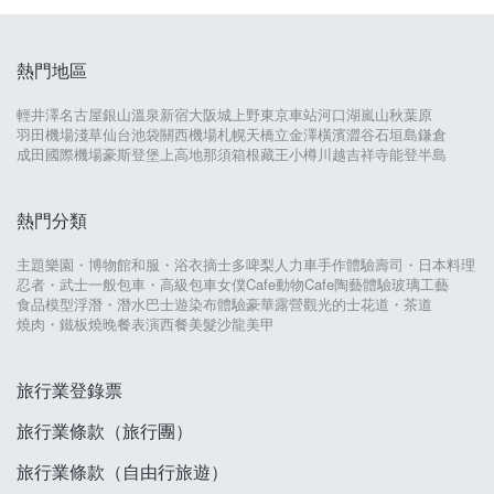
熱門地區
輕井澤
名古屋
銀山溫泉
新宿
大阪城
上野
東京車站
河口湖
嵐山
秋葉原
羽田機場
淺草
仙台
池袋
關西機場
札幌
天橋立
金澤
橫濱
澀谷
石垣島
鎌倉
成田國際機場
豪斯登堡
上高地
那須
箱根
藏王
小樽
川越
吉祥寺
能登半島
熱門分類
主題樂園・博物館
和服・浴衣
摘士多啤梨
人力車
手作體驗
壽司・日本料理
忍者・武士
一般包車・高級包車
女僕Cafe
動物Cafe
陶藝體驗
玻璃工藝
食品模型
浮潛・潛水
巴士遊
染布體驗
豪華露營
觀光的士
花道・茶道
燒肉・鐵板燒
晚餐表演
西餐
美髮沙龍
美甲
旅行業登錄票
旅行業條款（旅行團）
旅行業條款（自由行旅遊）