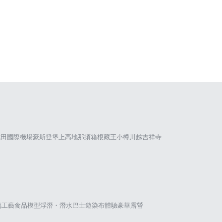
成田國際機場
豪斯登堡
上高地
那須
箱根
藏王
小樽
川越
吉祥寺
璃工藝
食品模型
浮潛・潛水
巴士遊
染布體驗
豪華露營