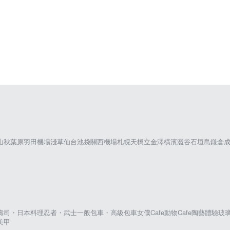
山
秋葉原
羽田機場
淺草
仙台
池袋
關西機場
札幌
天橋立
金澤
橫濱
澀谷
石垣島
鎌倉
壽司・日本料理
忍者・武士
一般包車・高級包車
女僕Cafe
動物Cafe
陶藝體驗
玻
美甲