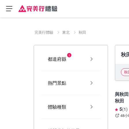
完美行體驗
東北
秋田
秋
1
都道府縣
秋
熱門景點
秋田
與秋田
秋田
體驗種類
5
(
1
)
48