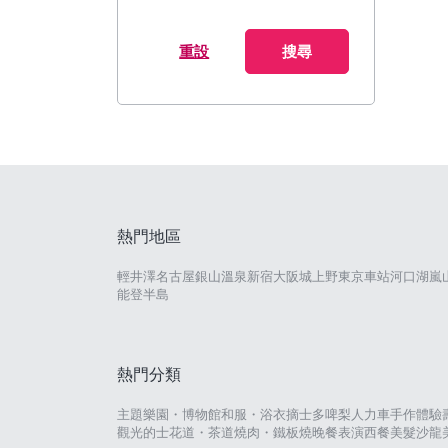
重設
搜尋
熱門地區
輕井澤
名古屋
銀山溫泉
新宿
大阪城
上野
東京車站
河口湖
嵐
能登半島
熱門分類
主題樂園・博物館
和服・浴衣
摘士多啤梨
人力車
手作體驗
觀光的士
花道・茶道
燒肉・鐵板燒
晚餐表演
西餐
美髮沙龍