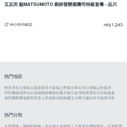
五反田 鮨MATSUMOTO 廚師發辦握壽司特級套餐 - 品川
1,243
48小時內確認
HK
$
熱門地區
輕井澤
名古屋
銀山溫泉
新宿
大阪城
上野
東京車站
河口湖
嵐山
秋葉原
羽田機場
淺草
仙台
池袋
關西機場
札幌
天橋立
金澤
橫濱
澀谷
石垣島
鎌倉
成田國際機場
豪斯登堡
上高地
那須
箱根
藏王
小樽
川越
吉祥寺
能登半島
熱門分類
主題樂園・博物館
和服・浴衣
摘士多啤梨
人力車
手作體驗
壽司・日本料理