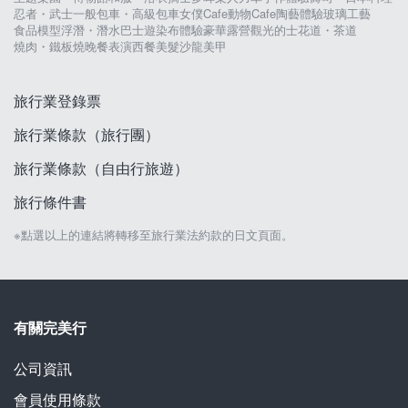
忍者・武士
一般包車・高級包車
女僕Cafe
動物Cafe
陶藝體驗
玻璃工藝
食品模型
浮潛・潛水
巴士遊
染布體驗
豪華露營
觀光的士
花道・茶道
燒肉・鐵板燒
晚餐表演
西餐
美髮沙龍
美甲
旅行業登錄票
旅行業條款（旅行團）
旅行業條款（自由行旅遊）
旅行條件書
※點選以上的連結將轉移至旅行業法約款的日文頁面。
有關完美行
公司資訊
會員使用條款