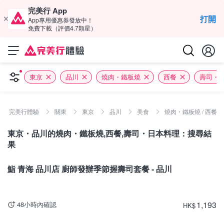
完美行 App
打開
App專用優惠券發放中！
免費下載（評價4.7顆星）
東京
品川
燒肉・鐵板燒
西餐
壽司・
完美行體驗
關東
東京
品川
美食
燒肉・鐵板燒 / 西餐 
東京・品川的燒肉・鐵板燒,西餐,壽司・日本料理：搜尋結
果
東京
鮨 青海 品川店 廚師發辦季節握壽司套餐 - 品川
1,193
48小時內確認
HK
$
東京