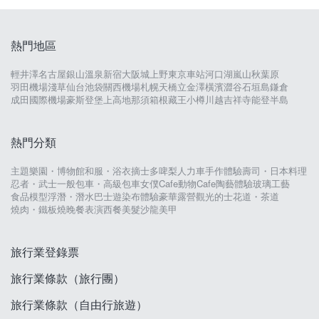
熱門地區
輕井澤
名古屋
銀山溫泉
新宿
大阪城
上野
東京車站
河口湖
嵐山
秋葉原
羽田機場
淺草
仙台
池袋
關西機場
札幌
天橋立
金澤
橫濱
澀谷
石垣島
鎌倉
成田國際機場
豪斯登堡
上高地
那須
箱根
藏王
小樽
川越
吉祥寺
能登半島
熱門分類
主題樂園・博物館
和服・浴衣
摘士多啤梨
人力車
手作體驗
壽司・日本料理
忍者・武士
一般包車・高級包車
女僕Cafe
動物Cafe
陶藝體驗
玻璃工藝
食品模型
浮潛・潛水
巴士遊
染布體驗
豪華露營
觀光的士
花道・茶道
燒肉・鐵板燒
晚餐表演
西餐
美髮沙龍
美甲
旅行業登錄票
旅行業條款（旅行團）
旅行業條款（自由行旅遊）