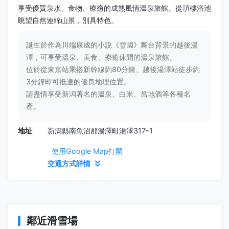
享受優質泉水、食物、療癒的成熟風情溫泉旅館。從頂樓浴池
眺望自然連綿山景，別具特色。
誕生於作為川端康成的小說《雪國》舞台背景的越後湯
澤，可享受溫泉、美食、療癒休閒的溫泉旅館。
位於從東京站乘搭新幹線約80分鐘、越後湯澤站徒步約
3分鐘即可抵達的優良地理位置。
請盡情享受新潟著名的溫泉、白米、當地酒等各種名
產。
地址
新潟縣南魚沼郡湯澤町湯澤317-1
使用Google Map打開
交通方式詳情
鄰近滑雪場