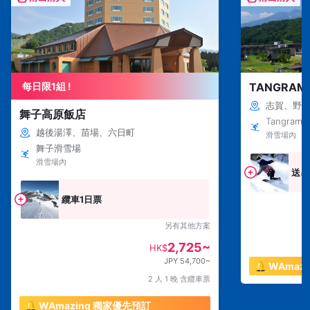
每日限1組 !
TANGRA
志賀、野
舞子高原飯店
Tangram S
越後湯澤、苗場、六日町
滑雪場內
舞子滑雪場
滑雪場內
送吊
纜車1日票
另有其他方案
2,725~
HK$
JPY 54,700~
🔔 WAma
2 人 1 晚 含纜車票
🔔 WAmazing 獨家優先預訂