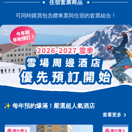
住宿套票商品
可同時購買包含纜車票與住宿的套票組合！
✨ 每年預約爆滿！嚴選超人氣酒店
查看更多
滑出滑入
滑出滑入