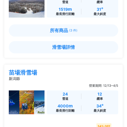
雪道
纜車
m
°
1519
31
最長滑行距離
最大斜度
所有商品
(3 件)
滑雪場詳情
苗場滑雪場
新潟縣
營業期間: 12/13~4/5
24
12
雪道
纜車
m
°
4000
34
最長滑行距離
最大斜度
34% OFF