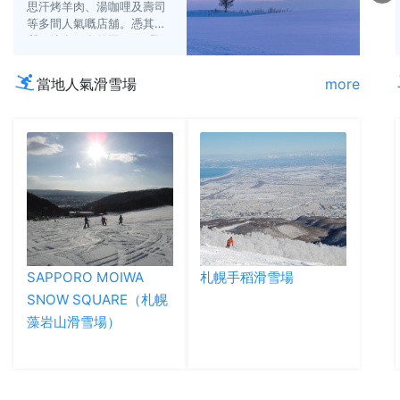
思汗烤羊肉、湯咖哩及壽司
等多間人氣嘅店舖。憑其雪
質而擁有好多外國Fans嘅
「新雪谷」，仲有以天然溫
泉聞名嘅「喜樂樂雪世界」
當地人氣滑雪場
more
亦充滿魅力。
SAPPORO MOIWA
札幌手稻滑雪場
SNOW SQUARE（札幌
藻岩山滑雪場）