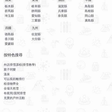
栃木縣
岐阜縣
滋賀縣
鳥取縣
群馬縣
静岡縣
兵庫縣
島根縣
埼玉縣
愛知縣
奈良縣
岡山縣
三重縣
廣島縣
四國
九州
德島縣
佐賀縣
香川縣
大分縣
愛媛縣
按特色搜尋
外語滑雪課程(滑雪教學)
親子同樂
溫泉
可以長距離滑行
租借物齊全
全場天然雪
有夜間/晨間滑雪
充實的戶外活動