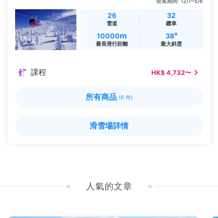
營業期間: 12/1~5/6
26
32
雪道
纜車
m
°
10000
38
最長滑行距離
最大斜度
課程
HK$ 4,732〜
所有商品
(6 件)
滑雪場詳情
人氣的文章