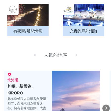
有夜間/晨間滑雪
充實的戶外活動
人氣的地區
北海道
札幌、新雪谷、
KIRORO
北海道係以人口最多為榮嘅
都市，而札幌則為美食之
都。擁有着味噌拉麵、成吉