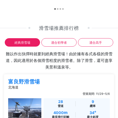
滑雪場推薦排行榜
經典滑雪場
適合初學者
適合高手
難以作出抉擇時就要到經典滑雪場！由於擁有各式各樣的滑雪
道，因此適用於各個滑雪程度的滑雪者。除了滑雪，還可盡享
美景和溫泉等。
富良野滑雪場
北海道
營業期間: 11/29~5/6
28
9
雪道
纜車
m
°
4000
34
最長滑行距離
最大斜度