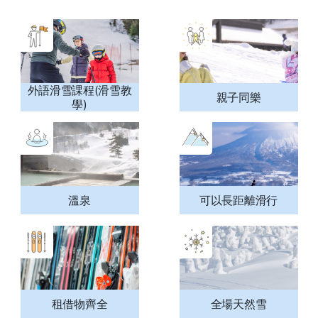
外語滑雪課程(滑雪教
親子同樂
學)
溫泉
可以長距離滑行
租借物齊全
全場天然雪