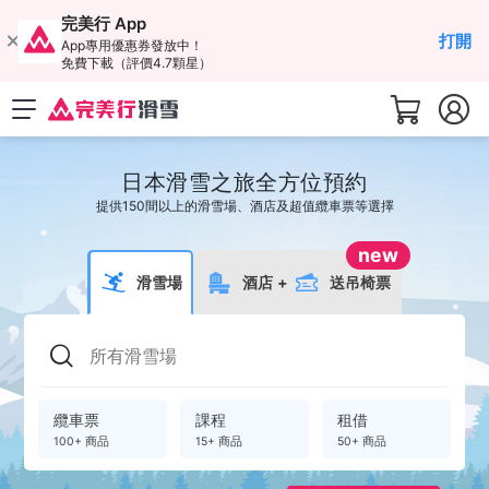
完美行 App
打開
App專用優惠券發放中！
免費下載（評價4.7顆星）
日本滑雪之旅全方位預約
提供150間以上的滑雪場、酒店及超值纜車票等選擇
new
滑雪場
酒店
+
送吊椅票
纜車票
課程
租借
100+ 商品
15+ 商品
50+ 商品