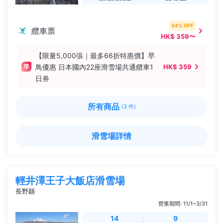
34% OFF
纜車票
HK$ 359〜
【限量5,000張｜最多66折特惠價】早
鳥優惠 日本國內22座滑雪場共通纜車1
HK$ 359
日券
所有商品
(3 件)
滑雪場詳情
輕井澤王子大飯店滑雪場
長野縣
營業期間: 11/1~3/31
14
9