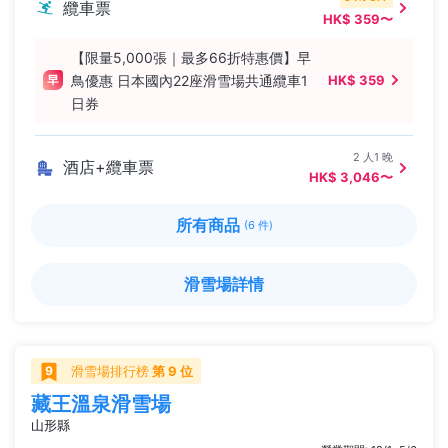
纜車票
HK$ 359〜
【限量5,000張｜最多66折特惠價】早
鳥優惠 日本國內22座滑雪場共通纜車1
HK$ 359
日券
2 人1 晚
酒店+纜車票
HK$ 3,046〜
所有商品
(6 件)
滑雪場詳情
滑雪場排行榜
第 9 位
藏王溫泉滑雪場
山形縣