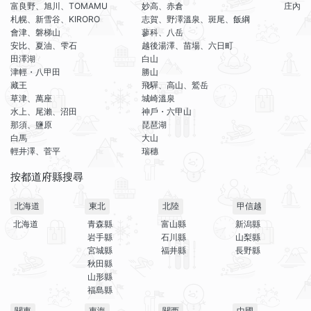
富良野、旭川、TOMAMU
妙高、赤倉
庄內
札幌、新雪谷、KIRORO
志賀、野澤溫泉、斑尾、飯綱
會津、磐梯山
蓼科、八岳
安比、夏油、雫石
越後湯澤、苗場、六日町
田澤湖
白山
津輕・八甲田
勝山
藏王
飛驒、高山、鷲岳
草津、萬座
城崎溫泉
水上、尾瀨、沼田
神戶・六甲山
那須、鹽原
琵琶湖
白馬
大山
輕井澤、菅平
瑞穗
按都道府縣搜尋
北海道
東北
北陸
甲信越
北海道
青森縣
富山縣
新潟縣
岩手縣
石川縣
山梨縣
宮城縣
福井縣
長野縣
秋田縣
山形縣
福島縣
關東
東海
關西
中國