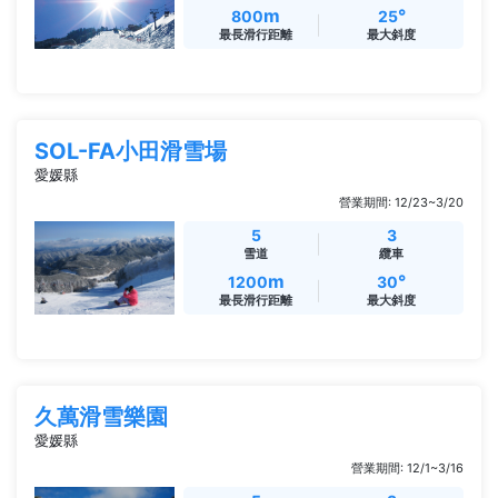
m
°
800
25
最長滑行距離
最大斜度
SOL-FA小田滑雪場
愛媛縣
營業期間: 12/23~3/20
5
3
雪道
纜車
m
°
1200
30
最長滑行距離
最大斜度
久萬滑雪樂園
愛媛縣
營業期間: 12/1~3/16