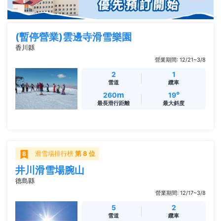
(暫停營業)雲邊寺滑雪樂園
香川縣
營業期間: 12/21~3/8
2
1
雪道
纜車
m
°
260
19
最長滑行距離
最大斜度
滑雪場排行榜
第 8 位
井川滑雪場腕山
德島縣
營業期間: 12/17~3/8
5
2
雪道
纜車