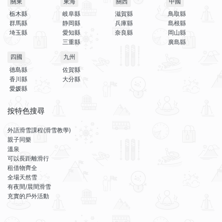
關東
東海
關西
中國
栃木縣
岐阜縣
滋賀縣
鳥取縣
群馬縣
静岡縣
兵庫縣
島根縣
埼玉縣
愛知縣
奈良縣
岡山縣
三重縣
廣島縣
四國
九州
德島縣
佐賀縣
香川縣
大分縣
愛媛縣
按特色搜尋
外語滑雪課程(滑雪教學)
親子同樂
溫泉
可以長距離滑行
租借物齊全
全場天然雪
有夜間/晨間滑雪
充實的戶外活動