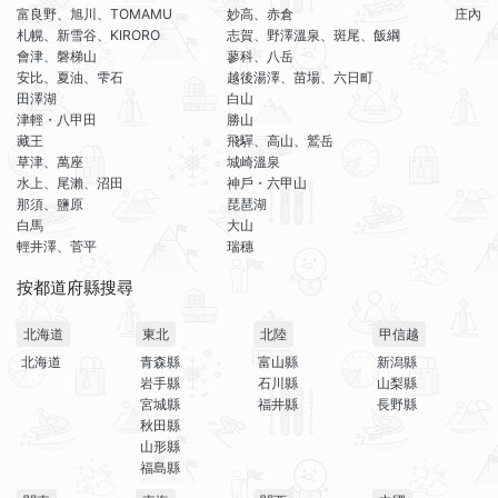
富良野、旭川、TOMAMU
妙高、赤倉
庄內
札幌、新雪谷、KIRORO
志賀、野澤溫泉、斑尾、飯綱
會津、磐梯山
蓼科、八岳
安比、夏油、雫石
越後湯澤、苗場、六日町
田澤湖
白山
津輕・八甲田
勝山
藏王
飛驒、高山、鷲岳
草津、萬座
城崎溫泉
水上、尾瀨、沼田
神戶・六甲山
那須、鹽原
琵琶湖
白馬
大山
輕井澤、菅平
瑞穗
按都道府縣搜尋
北海道
東北
北陸
甲信越
北海道
青森縣
富山縣
新潟縣
岩手縣
石川縣
山梨縣
宮城縣
福井縣
長野縣
秋田縣
山形縣
福島縣