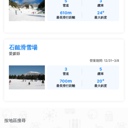
5
3
雪道
纜車
m
°
610
24
最長滑行距離
最大斜度
石鎚滑雪場
愛媛縣
營業期間: 12/31~3/8
3
5
雪道
纜車
m
°
700
20
最長滑行距離
最大斜度
按地區搜尋