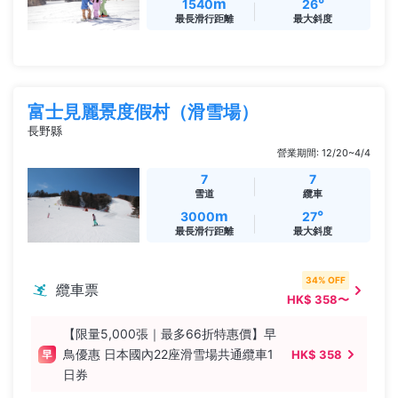
m
°
1540
26
最長滑行距離
最大斜度
富士見麗景度假村（滑雪場）
長野縣
營業期間: 12/20~4/4
7
7
雪道
纜車
m
°
3000
27
最長滑行距離
最大斜度
34% OFF
纜車票
HK$ 358〜
【限量5,000張｜最多66折特惠價】早
鳥優惠 日本國內22座滑雪場共通纜車1
HK$ 358
日券