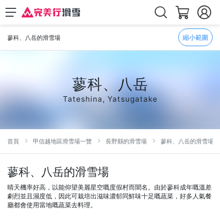
縮小範圍
蓼科、八岳的滑雪場
蓼科、八岳
Tateshina, Yatsugatake
首頁
甲信越地區滑雪場一覽
長野縣的滑雪場
蓼科、八岳的滑雪場
蓼科、八岳的滑雪場
晴天機率好高，以能仰望美麗星空嘅度假村而聞名。由於蓼科成年嘅溫差
劇烈並且濕度低，因此可栽培出滋味濃郁同鮮味十足嘅蔬菜，好多人氣餐
廳都會使用當地嘅蔬菜去料理。