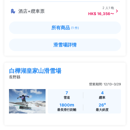
2 人1 晚
酒店+纜車票
HK$ 16,356〜
所有商品
(1 件)
滑雪場詳情
白樺湖皇家山滑雪場
長野縣
營業期間: 12/13~3/29
7
4
雪道
纜車
m
°
1800
26
最長滑行距離
最大斜度