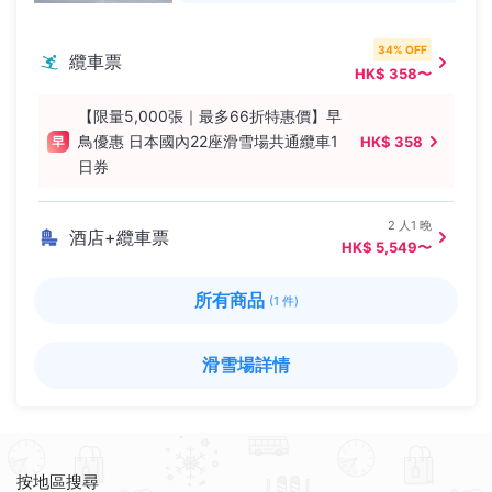
34% OFF
纜車票
HK$ 358〜
【限量5,000張｜最多66折特惠價】早
鳥優惠 日本國內22座滑雪場共通纜車1
HK$ 358
日券
2 人1 晚
酒店+纜車票
HK$ 5,549〜
所有商品
(1 件)
滑雪場詳情
按地區搜尋