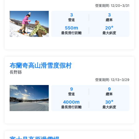
營業期間: 12/20~3/31
3
3
雪道
纜車
m
°
550
20
最長滑行距離
最大斜度
布蘭奇高山滑雪度假村
長野縣
營業期間: 12/13~3/29
9
9
雪道
纜車
m
°
4000
30
最長滑行距離
最大斜度