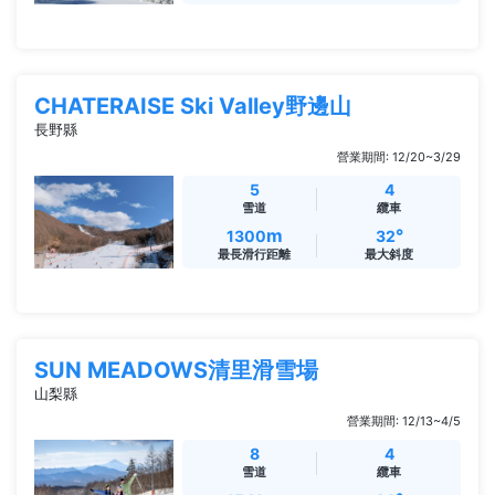
CHATERAISE Ski Valley野邊山
長野縣
營業期間: 12/20~3/29
5
4
雪道
纜車
m
°
1300
32
最長滑行距離
最大斜度
SUN MEADOWS清里滑雪場
山梨縣
營業期間: 12/13~4/5
8
4
雪道
纜車