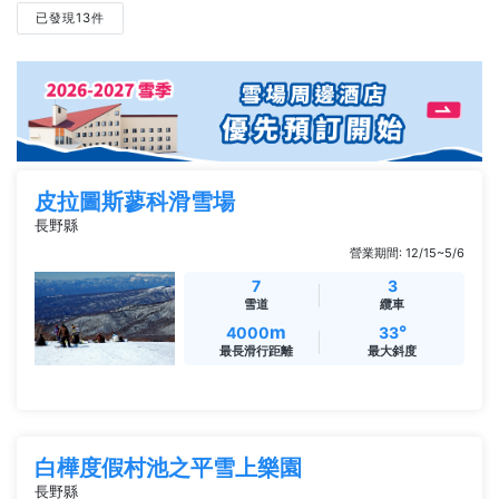
已發現13件
皮拉圖斯蓼科滑雪場
長野縣
營業期間: 12/15~5/6
7
3
雪道
纜車
m
°
4000
33
最長滑行距離
最大斜度
白樺度假村池之平雪上樂園
長野縣