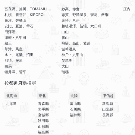
富良野、旭川、TOMAMU
妙高、赤倉
庄內
札幌、新雪谷、KIRORO
志賀、野澤溫泉、斑尾、飯綱
會津、磐梯山
蓼科、八岳
安比、夏油、雫石
越後湯澤、苗場、六日町
田澤湖
白山
津輕・八甲田
勝山
藏王
飛驒、高山、鷲岳
草津、萬座
城崎溫泉
水上、尾瀨、沼田
神戶・六甲山
那須、鹽原
琵琶湖
白馬
大山
輕井澤、菅平
瑞穗
按都道府縣搜尋
北海道
東北
北陸
甲信越
北海道
青森縣
富山縣
新潟縣
岩手縣
石川縣
山梨縣
宮城縣
福井縣
長野縣
秋田縣
山形縣
福島縣