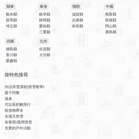
關東
東海
關西
中國
栃木縣
岐阜縣
滋賀縣
鳥取縣
群馬縣
静岡縣
兵庫縣
島根縣
埼玉縣
愛知縣
奈良縣
岡山縣
三重縣
廣島縣
四國
九州
德島縣
佐賀縣
香川縣
大分縣
愛媛縣
按特色搜尋
外語滑雪課程(滑雪教學)
親子同樂
溫泉
可以長距離滑行
租借物齊全
全場天然雪
有夜間/晨間滑雪
充實的戶外活動