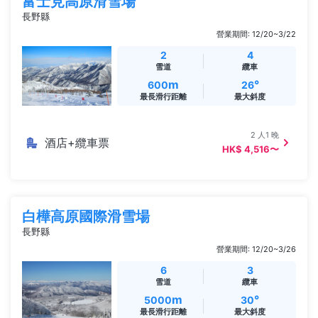
富士見高原滑雪場
長野縣
營業期間: 12/20~3/22
2
4
雪道
纜車
m
°
600
26
最長滑行距離
最大斜度
2 人1 晚
酒店+纜車票
HK$ 4,516〜
白樺高原國際滑雪場
長野縣
營業期間: 12/20~3/26
6
3
雪道
纜車
m
°
5000
30
最長滑行距離
最大斜度