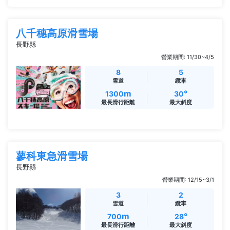
八千穗高原滑雪場
長野縣
營業期間: 11/30~4/5
8
5
雪道
纜車
m
°
1300
30
最長滑行距離
最大斜度
蓼科東急滑雪場
長野縣
營業期間: 12/15~3/1
3
2
雪道
纜車
m
°
700
28
最長滑行距離
最大斜度