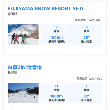
FUJIYAMA SNOW RESORT YETI
静岡縣
營業期間: 10/24~3/29
5
6
雪道
纜車
m
°
1000
25
最長滑行距離
最大斜度
白樺2in1滑雪場
長野縣
營業期間: 12/2~4/30
11
7
雪道
纜車
m
°
1800
32
最長滑行距離
最大斜度