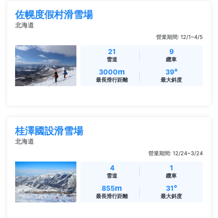
佐幌度假村滑雪場
北海道
營業期間: 12/1~4/5
21
9
雪道
纜車
m
°
3000
39
最長滑行距離
最大斜度
桂澤國設滑雪場
北海道
營業期間: 12/24~3/24
4
1
雪道
纜車
m
°
855
31
最長滑行距離
最大斜度