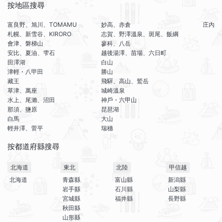
按地區搜尋
富良野、旭川、TOMAMU
妙高、赤倉
庄內
札幌、新雪谷、KIRORO
志賀、野澤溫泉、斑尾、飯綱
會津、磐梯山
蓼科、八岳
安比、夏油、雫石
越後湯澤、苗場、六日町
田澤湖
白山
津輕・八甲田
勝山
藏王
飛驒、高山、鷲岳
草津、萬座
城崎溫泉
水上、尾瀨、沼田
神戶・六甲山
那須、鹽原
琵琶湖
白馬
大山
輕井澤、菅平
瑞穗
按都道府縣搜尋
北海道
東北
北陸
甲信越
北海道
青森縣
富山縣
新潟縣
岩手縣
石川縣
山梨縣
宮城縣
福井縣
長野縣
秋田縣
山形縣