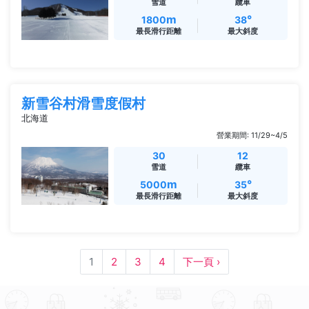
雪道
纜車
m
°
1800
38
最長滑行距離
最大斜度
新雪谷村滑雪度假村
北海道
營業期間: 11/29~4/5
30
12
雪道
纜車
m
°
5000
35
最長滑行距離
最大斜度
1
2
3
4
下一頁 ›