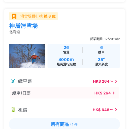
滑雪場排行榜
第 8 位
神居滑雪場
北海道
營業期間: 12/20~4/2
26
6
雪道
纜車
m
°
4000
35
最長滑行距離
最大斜度
纜車票
HK$ 264〜
纜車1日票
HK$ 264
租借
HK$ 648〜
所有商品
(4 件)