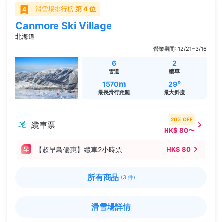
滑雪場排行榜
第 4 位
Canmore Ski Village
北海道
營業期間: 12/21~3/16
6
2
雪道
纜車
m
°
1570
29
最長滑行距離
最大斜度
20% OFF
纜車票
HK$ 80〜
【超早鳥優惠】纜車2小時票
HK$ 80
所有商品
(3 件)
滑雪場詳情