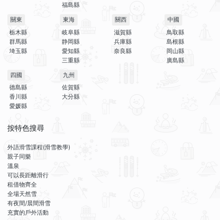
福島縣
關東
東海
關西
中國
栃木縣
岐阜縣
滋賀縣
鳥取縣
群馬縣
静岡縣
兵庫縣
島根縣
埼玉縣
愛知縣
奈良縣
岡山縣
三重縣
廣島縣
四國
九州
德島縣
佐賀縣
香川縣
大分縣
愛媛縣
按特色搜尋
外語滑雪課程(滑雪教學)
親子同樂
溫泉
可以長距離滑行
租借物齊全
全場天然雪
有夜間/晨間滑雪
充實的戶外活動