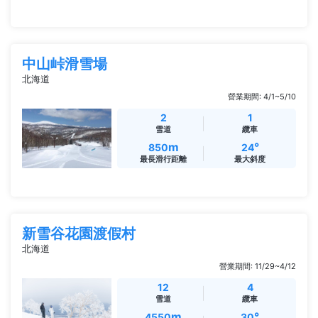
中山峠滑雪場
北海道
營業期間: 4/1~5/10
2
1
雪道
纜車
m
°
850
24
最長滑行距離
最大斜度
新雪谷花園渡假村
北海道
營業期間: 11/29~4/12
12
4
雪道
纜車
m
°
4550
30