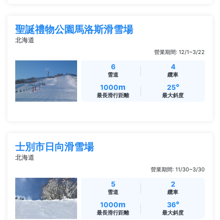
聖誕禮物公園馬洛斯滑雪場
北海道
營業期間: 12/1~3/22
6
4
雪道
纜車
m
°
1000
25
最長滑行距離
最大斜度
士別市日向滑雪場
北海道
營業期間: 11/30~3/30
5
2
雪道
纜車
m
°
1000
36
最長滑行距離
最大斜度