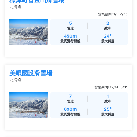
標津町營金山滑雪場
北海道
營業期間: 1/1~2/25
5
2
雪道
纜車
m
°
450
24
最長滑行距離
最大斜度
美唄國設滑雪場
北海道
營業期間: 12/14~3/31
7
1
雪道
纜車
m
°
890
25
最長滑行距離
最大斜度