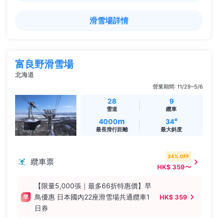
滑雪場詳情
富良野滑雪場
北海道
營業期間: 11/29~5/6
28
9
雪道
纜車
m
°
4000
34
最長滑行距離
最大斜度
34% OFF
纜車票
HK$ 359〜
【限量5,000張｜最多66折特惠價】早
鳥優惠 日本國內22座滑雪場共通纜車1
HK$ 359
日券