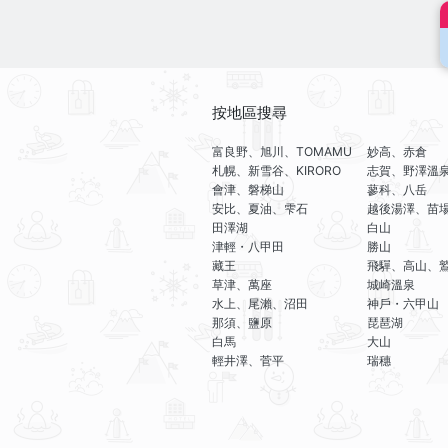
按地區搜尋
富良野、旭川、TOMAMU
妙高、赤倉
札幌、新雪谷、KIRORO
志賀、野澤溫
會津、磐梯山
蓼科、八岳
安比、夏油、雫石
越後湯澤、苗
田澤湖
白山
津輕・八甲田
勝山
藏王
飛驒、高山、
草津、萬座
城崎溫泉
水上、尾瀨、沼田
神戶・六甲山
那須、鹽原
琵琶湖
白馬
大山
輕井澤、菅平
瑞穗