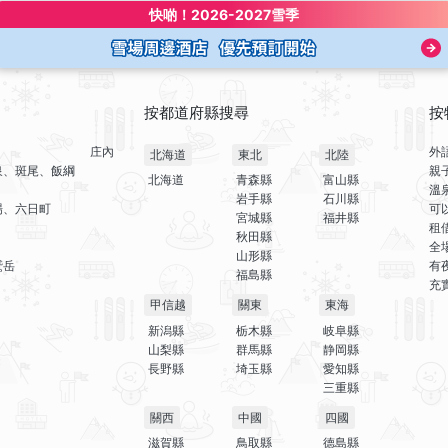
快啲！
2026-2027雪季
按都道府縣搜尋
按
庄內
外
北海道
東北
北陸
泉、斑尾、飯綱
親
北海道
青森縣
富山縣
溫
岩手縣
石川縣
場、六日町
可
宮城縣
福井縣
租
秋田縣
全
山形縣
鷲岳
有
福島縣
充
甲信越
關東
東海
新潟縣
栃木縣
岐阜縣
山梨縣
群馬縣
静岡縣
長野縣
埼玉縣
愛知縣
三重縣
關西
中國
四國
滋賀縣
鳥取縣
德島縣