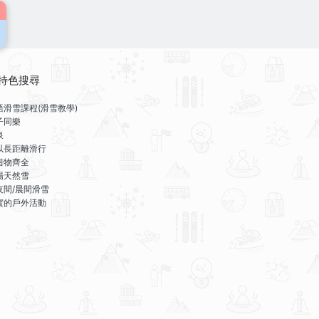
特色搜尋
語滑雪課程(滑雪教學)
子同樂
泉
以長距離滑行
借物齊全
場天然雪
夜間/晨間滑雪
實的戶外活動