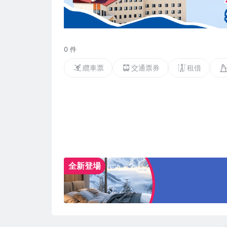
0 件
纜車票
交通票券
租借
全新登場