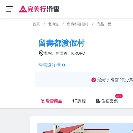
首頁
北海道
留壽都渡假村
商品一覽
留壽都渡假村
札幌、新雪谷、KIRORO
滑雪道詳情
完美行 滑雪 特別價
滑雪商品
課程
住宿套票