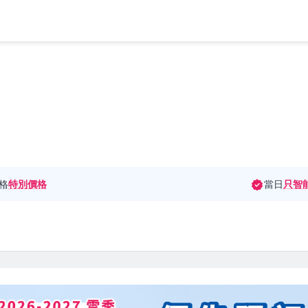
格
特別價格
當日
只智