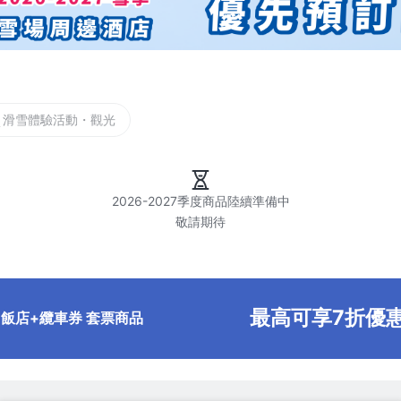
滑雪體驗活動・觀光
2026-2027季度商品陸續準備中

最高可享7折優
飯店+纜車券 套票商品