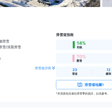
滑雪道指南
離滑雪
14%
滑雪/清晨滑雪
初級
70%
)
壓雪
滑雪道詳情
23
12
雪道
纜車
滑雪場地圖1
*本頁面包含過往滑雪季的資訊，以供參考。