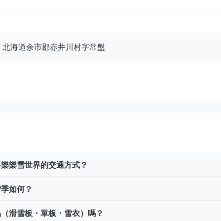
593 北海道余市郡赤井川村字常盤
喜樂樂雪世界的交通方式？
雪季如何？
品（滑雪板・單板・雪衣）嗎？