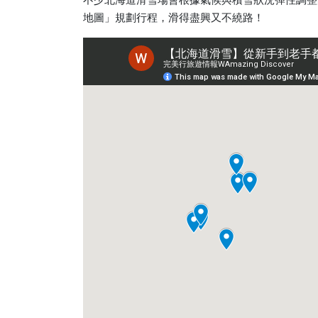
地圖」規劃行程，滑得盡興又不繞路！