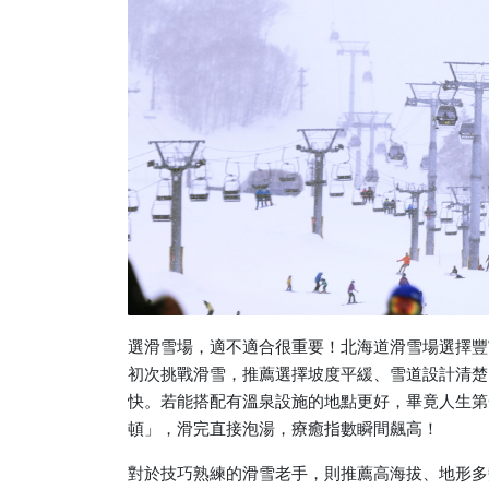
選滑雪場，適不適合很重要！北海道滑雪場選擇豐
初次挑戰滑雪，推薦選擇坡度平緩、雪道設計清楚
快。若能搭配有溫泉設施的地點更好，畢竟人生第
頓」，滑完直接泡湯，療癒指數瞬間飆高！
對於技巧熟練的滑雪老手，則推薦高海拔、地形多