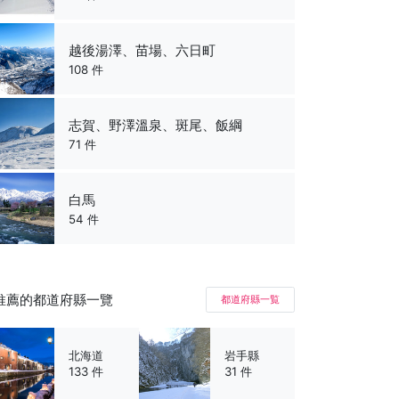
越後湯澤、苗場、六日町
108 件
志賀、野澤溫泉、斑尾、飯綱
71 件
白馬
54 件
推薦的都道府縣一覽
都道府縣一覧
北海道
岩手縣
133 件
31 件