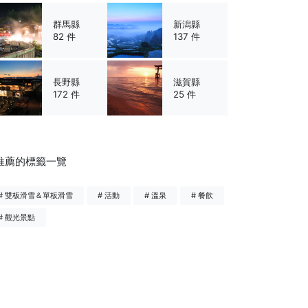
群馬縣
新潟縣
82 件
137 件
長野縣
滋賀縣
172 件
25 件
推薦的標籤一覽
# 雙板滑雪＆單板滑雪
# 活動
# 溫泉
# 餐飲
# 觀光景點