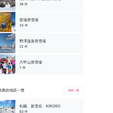
38 件
苗場滑雪場
24 件
野澤溫泉滑雪場
22 件
六甲山滑雪場
7 件
推薦的地區一覽
地區一覽
札幌、新雪谷、KIRORO
83 件