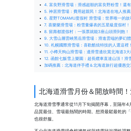
4. 富良野滑雪場：滑感超順的富良野粉雪！還
5. 神居滑雪場：費用超親民！北海道在地人推
6. 星野TOMAMU度假村 滑雪場：世界唯一的
7. 喜樂樂滑雪場：粉雪量爆表的五星級度假村！
8. 留壽都渡假村：一張票就能3座山頭滑到飽！
9. 大雪山層雲峽黑岳滑雪場：滑進雲端的夢幻
10. 札幌國際滑雪場：喜歡酷炫特技的人選這裡
11. 小樽天狗山滑雪場：邊滑雪邊欣賞北海道3
12. 函館七飯雪上樂園：超長纜車直達山頂！
加碼推薦：北海道伴手禮＆北海道旅行超優惠交
北海道滑雪月份＆開放時間！
北海道滑雪季通常從11月下旬揭開序幕，至隔年4
品質最佳、雪場最熱鬧的時期。想滑最鬆最乾的「
也很舒服。
不少北海道滑雪場會根據氣候與積雪狀況彈性調整