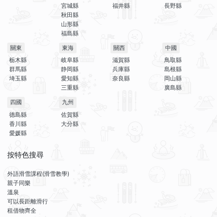
宮城縣
福井縣
長野縣
秋田縣
山形縣
福島縣
關東
東海
關西
中國
栃木縣
岐阜縣
滋賀縣
鳥取縣
群馬縣
静岡縣
兵庫縣
島根縣
埼玉縣
愛知縣
奈良縣
岡山縣
三重縣
廣島縣
四國
九州
德島縣
佐賀縣
香川縣
大分縣
愛媛縣
按特色搜尋
外語滑雪課程(滑雪教學)
親子同樂
溫泉
可以長距離滑行
租借物齊全