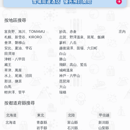
按地區搜尋
富良野、旭川、TOMAMU
妙高、赤倉
庄內
札幌、新雪谷、KIRORO
志賀、野澤溫泉、斑尾、飯綱
會津、磐梯山
蓼科、八岳
安比、夏油、雫石
越後湯澤、苗場、六日町
田澤湖
白山
津輕・八甲田
勝山
藏王
飛驒、高山、鷲岳
草津、萬座
城崎溫泉
水上、尾瀨、沼田
神戶・六甲山
那須、鹽原
琵琶湖
白馬
大山
輕井澤、菅平
瑞穗
按都道府縣搜尋
北海道
東北
北陸
甲信越
北海道
青森縣
富山縣
新潟縣
岩手縣
石川縣
山梨縣