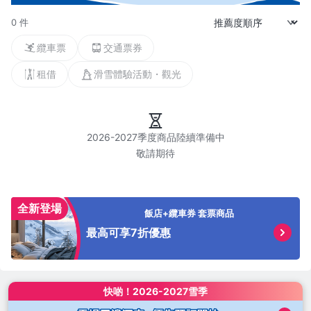
0 件
纜車票
交通票券
租借
滑雪體驗活動・觀光
2026-2027季度商品陸續準備中

全新登場
飯店+纜車券 套票商品
最高可享7折優惠
快啲！
2026-2027雪季