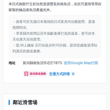
本日式旅館佇立於自然資源豐富的南魚沼，在此可盡情享用自
家製的極品南魚沼產越光米。
・旅客可於充滿日本風情的日式客房內治癒疲勞、度過
悠閒時光。
・享受縣內首間以百年築齡倉庫打造的溫泉，更可於冬
天在露天浴池賞雪。
・從JR上越線 石打站徒步約10分鐘。提供從越後湯澤站
到酒店的接送服務。
地址
新潟縣南魚沼市石打1873
使用Google Map打開
交通方式詳情
提供接送服務
鄰近滑雪場