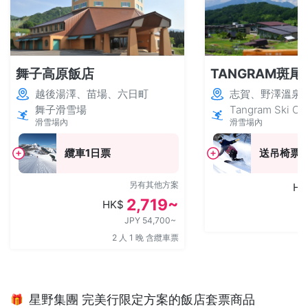
舞子高原飯店
TANGRAM斑尾
越後湯澤、苗場、六日町
志賀、野澤溫泉
舞子滑雪場
Tangram Ski Cir
滑雪場內
滑雪場內
纜車1日票
送吊椅票
另有其他方案
HK
2,719~
HK$
JPY 54,700~
2 人 1 晚 含纜車票
星野集團 完美行限定方案的飯店套票商品
🎁