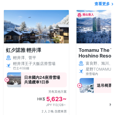
查看更多
滑出滑入
虹夕諾雅 輕井澤
Tomamu The T
Hoshino Resor
輕井澤、菅平
富良野、旭川、T
輕井澤王子大飯店滑雪場
巴士40分鐘
星野TOMAMU
滑雪場內
日本國內24座滑雪場
共通纜車1日券
送吊椅票
另有其他方案
5,623~
HK$
HK
JPY 113,128~
2 人 2 晚 含纜車票