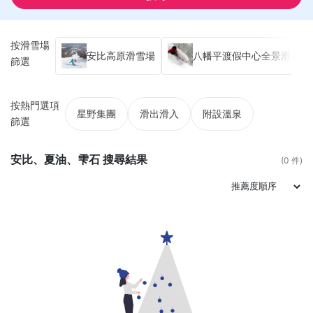
按滑雪場
安比高原滑雪場
八幡平渡假中心全景滑雪場
篩選
按熱門選項
星野集團
滑出滑入
附設溫泉
篩選
安比、夏油、雫石 搜尋結果
(0 件)