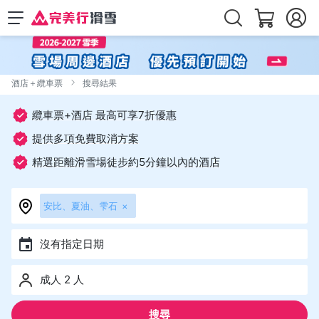
酒店＋纜車票
搜尋結果
纜車票+酒店 最高可享7折優惠
提供多項免費取消方案
精選距離滑雪場徒步約5分鐘以內的酒店
安比、夏油、雫石
×
沒有指定日期
成人 2 人
搜尋