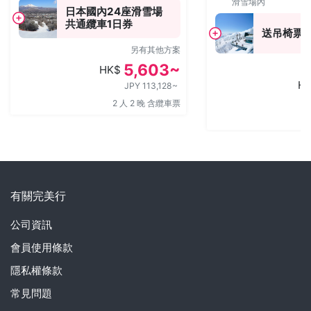
滑雪場內
日本國內24座滑雪場
共通纜車1日券
送吊椅票
另有其他方案
5,603~
HK$
H
JPY 113,128~
2 人 2 晚 含纜車票
有關完美行
公司資訊
會員使用條款
隱私權條款
常見問題