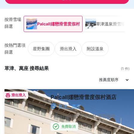
按滑雪場
Palcall嬬戀滑雪度假村
草津溫泉滑雪場
篩選
按熱門選項
星野集團
滑出滑入
附設溫泉
篩選
草津、萬座 搜尋結果
(1 件)
滑出滑入
Palcall嬬戀滑雪度假村酒店
草津、萬座
Palcall嬬戀滑雪度假村
滑雪場內
免費取消