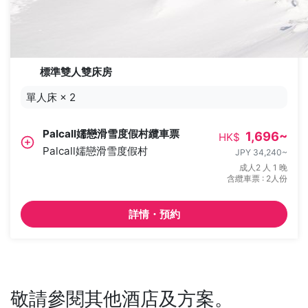
標準雙人雙床房
單人床
×
2
Palcall嬬戀滑雪度假村纜車票
1,696
~
HK$
Palcall嬬戀滑雪度假村
JPY 34,240
~
成人2 人 1 晚
含纜車票 : 2人份
詳情・預約
敬請參閱其他酒店及方案。