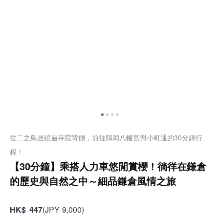
從二之鳥居繞過寺院背側，前往鶴岡八幡宮與小町通的30分鐘行
程！
【30分鐘】乘搭人力車悠閒賞櫻！徜徉在鎌倉
的歷史與自然之中～細品鎌倉風情之旅
HK
$
447
(
JPY
9,000
)