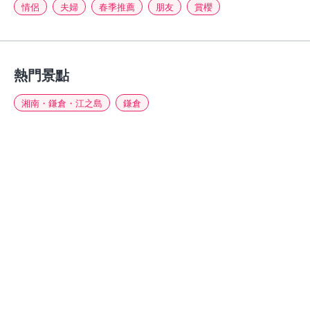
情侶
夫婦
春季推薦
朋友
賞櫻
熱門景點
湘南・鎌倉・江之島
鎌倉