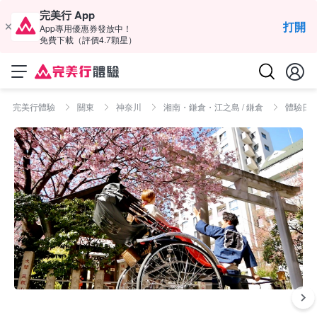
完美行 App
打開
App專用優惠券發放中！
免費下載（評價4.7顆星）
完美行體驗
關東
神奈川
湘南・鎌倉・江之島 / 鎌倉
體驗日