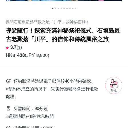
揭開石垣島最熱門觀光地「川平」的神秘面紗！
導遊隨行！探索充滿神秘祭祀儀式、石垣島最
古老聚落「川平」的信仰和傳統風俗之旅
3.7
(
1
)
HK
$
438
(
JPY
8,800
)
預約狀況將透過電子郵件於48小時內確認。
※預約不成立的情況下，完美行體驗將會進行退款
沖繩
處理。
所需時間
:
90分鐘
※導覽時間※扣除休息時間
活動開始時間
:
09:30