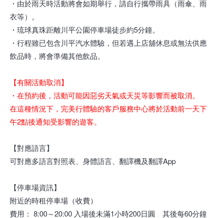
・由於雨天時活動將會如期舉行，請自行攜帶雨具（雨傘、雨
衣等）。
・琉球真珠距離川平公園停車場徒步約5分鐘。
・行程雖已包含川平汽水體驗，但若遇上店舖休息或無法供應
飲品時，將會準備其他飲品。
【有關活動取消】
・在預約後，活動可能因惡劣天氣或天災等影響而被取消。
在這種情況下，完美行體驗的客戶服務中心將於活動前一天下
午2點後通知受影響的遊客。
【對應語言】
可對應多語言對照表、身體語言、翻譯機及翻譯App
【停車場資訊】
附近的時租停車場（收費）
費用： 8:00～20:00 入場後未滿1小時200日圓 其後每60分鐘