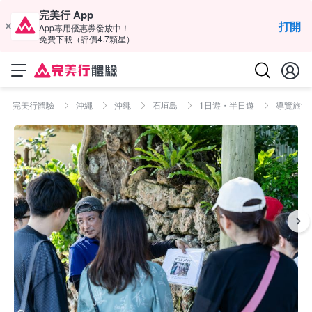
完美行 App
打開
App專用優惠券發放中！
免費下載（評價4.7顆星）
完美行體驗
沖繩
沖繩
石垣島
1日遊・半日遊
導覽旅遊