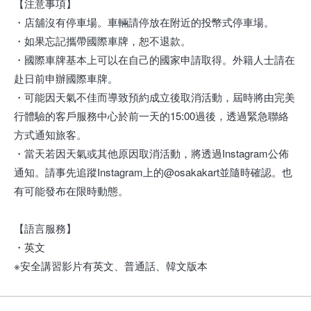
【注意事項】
・店舖沒有停車場。車輛請停放在附近的投幣式停車場。
・如果忘記攜帶國際車牌，恕不退款。
・國際車牌基本上可以在自己的國家申請取得。外籍人士請在
赴日前申辦國際車牌。
・可能因天氣不佳而導致預約成立後取消活動，屆時將由完美
行體驗的客戶服務中心於前一天的15:00過後，透過緊急聯絡
方式通知旅客。
・當天若因天氣或其他原因取消活動，將透過Instagram公佈
通知。請事先追蹤Instagram上的@osakakart並隨時確認。也
有可能發布在限時動態。
【語言服務】
・英文
※安全講習影片有英文、普通話、韓文版本