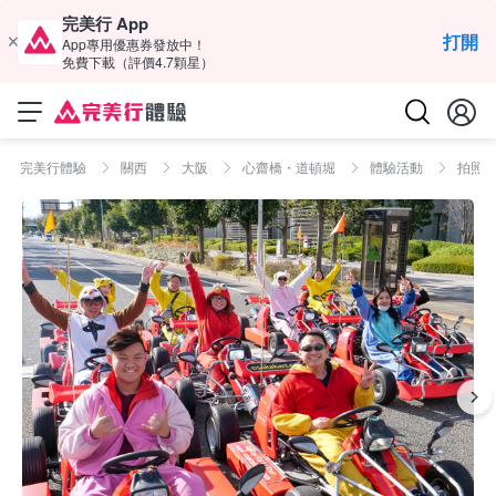
完美行 App
打開
App專用優惠券發放中！
免費下載（評價4.7顆星）
完美行體驗
關西
大阪
心齋橋・道頓堀
體驗活動
拍照