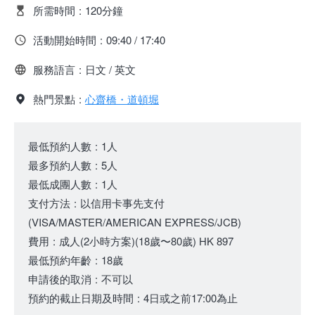
所需時間
:
120分鐘
活動開始時間
:
09:40 / 17:40
服務語言
:
日文 / 英文
熱門景點
:
心齋橋・道頓堀
最低預約人數
:
1人
最多預約人數
:
5人
最低成團人數
:
1人
支付方法
:
以信用卡事先支付
(VISA/MASTER/AMERICAN EXPRESS/JCB)
費用
:
成人(2小時方案)
(18歲〜80歲)
HK 897
最低預約年齡
:
18歲
申請後的取消
:
不可以
預約的截止日期及時間
:
4日或之前17:00為止