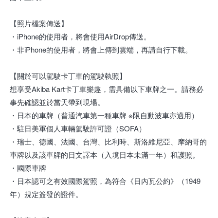
【照片檔案傳送】
・iPhone的使用者，將會使用AirDrop傳送。
・非iPhone的使用者，將會上傳到雲端，再請自行下載。
【關於可以駕駛卡丁車的駕駛執照】
想享受Akiba Kart卡丁車樂趣，需具備以下車牌之一。請務必
事先確認並於當天帶到現場。
・日本的車牌（普通汽車第一種車牌 ※限自動波車亦適用）
・駐日美軍個人車輛駕駛許可證（SOFA）
・瑞士、德國、法國、台灣、比利時、斯洛維尼亞、摩納哥的
車牌以及該車牌的日文譯本（入境日本未滿一年）和護照。
・國際車牌
・日本認可之有效國際駕照，為符合《日內瓦公約》（1949
年）規定簽發的證件。