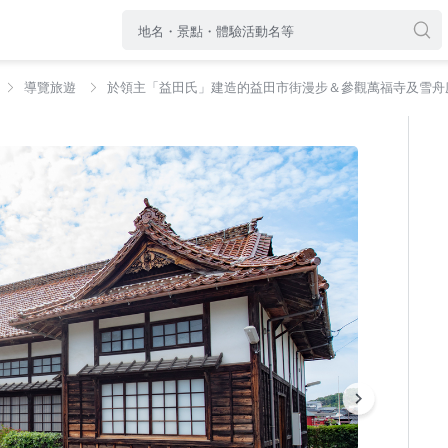
導覽旅遊
於領主「益田氏」建造的益田市街漫步＆參觀萬福寺及雪舟庭