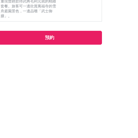
重現曾經款待武將毛利元就的精緻
套餐。旅客可一邊欣賞萬福寺的雪
舟庭園景色，一邊品嚐「武士御
膳」。
預約