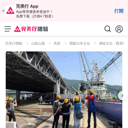
完美行 App
打開
App專用優惠券發放中！
免費下載（評價4.7顆星）
完美行體驗
山陰山陽
鳥取
體驗日本文化
傳統文化・觀賞歌