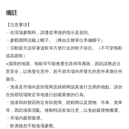
備註
【注意事項】
・在現場參觀時，請遵從導遊的指示及規則。
・參觀期間須戴上帽子。（將由主辦單位準備帽子）
・活動當天請穿著波鞋等方便行走的鞋子前往。（不可穿拖鞋
或高跟鞋）
※濕滑的地面、地板等可能會產生跌倒等風險，因此請務必注
意安全，以免發生意外。恕不就市場內所發生的意外承擔任何
責任。
・漁港及市場內是卸貨商及經銷商認真進行交易的地點。請勿
在投標現場附近等地進行妨礙業務的行為。
・漁港和卸貨區附近有卸貨商、經銷商以及貨物、吊車、貨車
等，因此場面混亂。移動時請多加注意，以免妨礙貨物搬運。
・市場內嚴禁吸煙。
・飲酒後恕不能進場參觀。