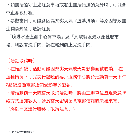
・如無法遵守上述注意事項或發生無法預測的意外時，可能會
中止參觀行程。
・參觀當日，可能會因為惡劣天氣（波濤洶湧）等原因導致無
法捕魚卸貨，敬請注意。
-「境港水產直銷中心停車場」及「鳥取縣境港水產批發市
場」均設有洗手間。請在報到前上完洗手間。
【活動取消時】
・在預約後，活動可能因惡劣天氣或天災影響而被取消。 在
這種情況下，完美行體驗的客戶服務中心將於活動前一天下午
2點後透過電郵通知受影響的遊客。
・若活動前一天或當天取消活動時，將由主辦單位透過緊急聯
絡方式通知客人，請於當天密切留意電郵信箱或未接來電。
（將以日文進行聯絡，敬請注意。）
【多語言服務】