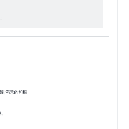
止
感到滿意的和服
服。
！