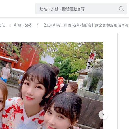
文化
和服・浴衣
【江戶和装工房雅 淺草站前店】附全套和服租借＆專人