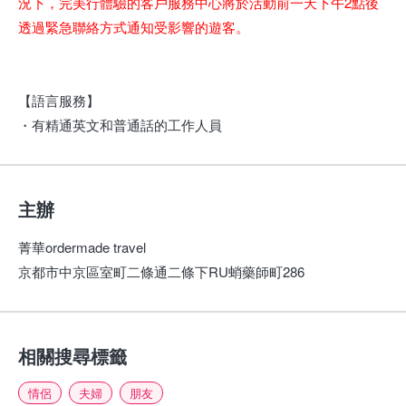
況下，完美行體驗的客戶服務中心將於活動前一天下午2點後
透過緊急聯絡方式通知受影響的遊客。
【語言服務】
・有精通英文和普通話的工作人員
主辦
菁華ordermade travel
京都市中京區室町二條通二條下RU蛸藥師町286
相關搜尋標籤
情侶
夫婦
朋友