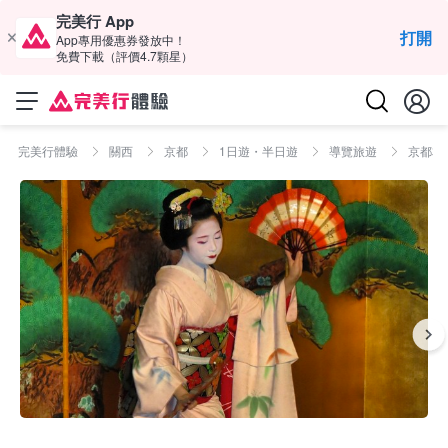
完美行 App
打開
App專用優惠券發放中！
免費下載（評價4.7顆星）
完美行體驗
關西
京都
1日遊・半日遊
導覽旅遊
京都本