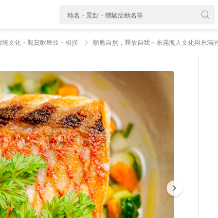
傳統文化・觀賞歌舞伎・相撲
順應自然，釋放自我～糸滿海人文化與糸滿