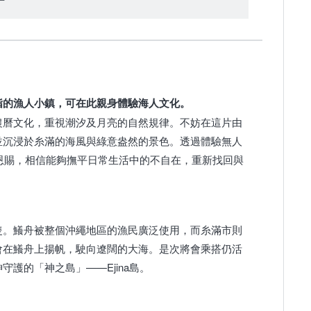
指的漁人小鎮，可在此親身體驗海人文化。
農曆文化，重視潮汐及月亮的自然規律。不妨在這片由
並沉浸於糸滿的海風與綠意盎然的景色。透過體驗無人
然恩賜，相信能夠撫平日常生活中的不自在，重新找回與
隻。鱶舟被整個沖繩地區的漁民廣泛使用，而糸滿市則
會在鱶舟上揚帆，駛向遼闊的大海。是次將會乘搭仍活
護的「神之島」——Ejina島。