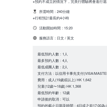
※預約不成立的情況下，完美行體驗將會進行退
所需時間
:
240分鐘
※行程預計最長約4小時
活動開始時間
:
15:20
服務語言
:
日文 / 英文
最低預約人數
:
1人
最多預約人數
:
4人
最低成團人數
:
2人
支付方法
:
以信用卡事先支付(VISA/MASTER/
費用
:
成人
(19歲或以上)
HK 1,642
兒童
(12歲〜18歲)
HK 1,368
最低預約年齡
:
12歲
申請後的取消
:
可以
預約的截止日期及時間
:
4日或之前17:00為