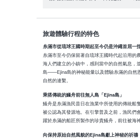
旅遊體驗行程的特色
糸滿市從琉球王國時期起至今仍是沖繩首屈一
糸滿市至今仍保留著自琉球王國時代起沿用的
海人們建立的小鎮中，感到當中的自然氣息，
島——Ejina島的神秘能量以及體驗糸滿的自
自然的連繫。
乘搭傳統的鱶舟前往無人島「Ejina島」
鱶舟是糸滿漁民昔日在漁業中所使用的傳統船
被公認為其發源地。在引擎普及之前，漁民們
躍於糸滿的船匠所製作的珍貴鱶舟，前往被海神守
向保持原始自然風貌的Ejina島獻上神秘的祈禱