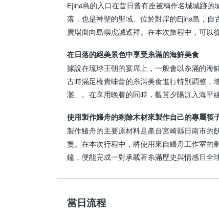
Ejina島的入口在昔日曾有座被稱作名城城跡
落，也是神聖的聖域。位於對岸的Ejina島，
廣場面向島嶼虔誠遙拜。在本次旅程中，可以從海
在日落的絕美景色中享受糸滿的海鮮美食
據說在琉球王朝的宴席上，一般會以糸滿的海
古時滿足權貴味蕾的糸滿美食進行特別調整，增添額
灘」。在享用晚餐的同時，觀賞夕陽沉入海平
使用製作鱶舟的剩餘木材來製作自己的專屬筷
製作鱶舟的主要原材料是產自宮崎縣日南市的
隻。在本次行程中，將使用來自鱶舟工作室的剩
鐘，便能完成一對承載著糸滿歷史與情感且全
當日流程