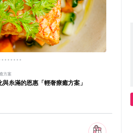
癒方案
化與糸滿的恩惠「輕奢療癒方案」
。