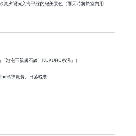
餐，一邊欣賞夕陽沉入海平線的絕美景色（雨天時將於室內用
「泡泡玉親膚石鹼 KUKURU糸滿」）
ina島導覽費、日落晚餐