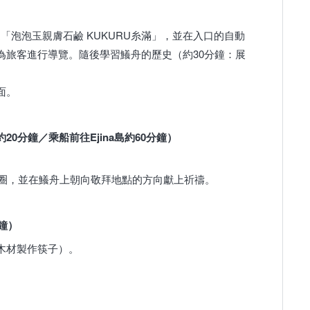
抵達「泡泡玉親膚石鹼 KUKURU糸滿」，並在入口的自動
為旅客進行導覽。隨後學習鱶舟的歷史（約30分鐘：展
面。
0分鐘／乘船前往Ejina島約60分鐘）
遊一圈，並在鱶舟上朝向敬拜地點的方向獻上祈禱。
鐘）
木材製作筷子）。