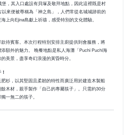
的城堡，其入口處設有貝塚及敬拜地點，因此這裡既是村
自古以來便被尊稱為「神之島」，人們常從名城城跡前的
上向Ejina島獻上祈禱，感受特別的文化體驗。
鮮款待賓客。本次行程特別安排主廚提供到會服務，將
外的魅力。 晚餐地點是私人海灘「Puchi Puchi海
線的美景，盡享奇幻浪漫的黃昏時分。
子！
飫肥杉，以其堅固且柔韌的特性而廣泛用於建造木製船
餘木材，親手製作「自己的專屬筷子」。只需約30分
球獨一無二的筷子。