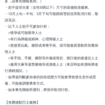
多，請事先聯絡查詢。）
・恕不提供兒童（女性S碼以下）尺寸的裝備租借服務。
・12月上旬～中旬、3月下旬可能因積雪狀況而取消行程，敬
請見諒。
・以下人士恕不可參加行程：
○懷孕或可能懷孕人士
○有行為障礙或精神、心理障礙人士
○曾接受疝氣、腰部或脊椎手術、或可能會因震動而加重病
情人士
○有手指、手腕、腳部等外傷或骨折、脫臼後的後遺症人士
○服用大麻等違禁藥物等或酒後人士（來店時如有酒味將進
行酒精測試。）
・如導遊判斷參加者的技術或體力可能會導致發生意外或受
傷，可能會調整乘車方式。
・如未事先聯絡而遲到，將視作取消行程。
【免費接駁巴士服務】