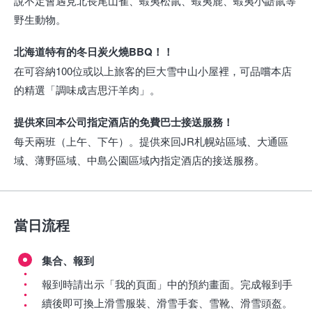
說不定會遇見北長尾山雀、蝦夷松鼠、蝦夷鹿、蝦夷小鼯鼠等
野生動物。
北海道特有的冬日炭火燒BBQ！！
在可容納100位或以上旅客的巨大雪中山小屋裡，可品嚐本店
的精選「調味成吉思汗羊肉」。
提供來回本公司指定酒店的免費巴士接送服務！
每天兩班（上午、下午）。提供來回JR札幌站區域、大通區
域、薄野區域、中島公園區域內指定酒店的接送服務。
當日流程
集合、報到
報到時請出示「我的頁面」中的預約畫面。完成報到手
續後即可換上滑雪服裝、滑雪手套、雪靴、滑雪頭盔。