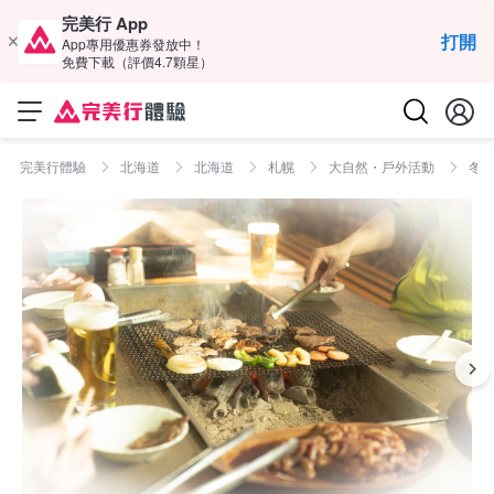
完美行 App
打開
App專用優惠券發放中！
免費下載（評價4.7顆星）
完美行體驗
北海道
北海道
札幌
大自然・戶外活動
冬