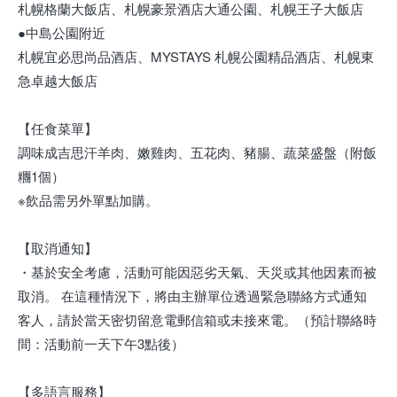
札幌格蘭大飯店、札幌豪景酒店大通公園、札幌王子大飯店
●中島公園附近
札幌宜必思尚品酒店、MYSTAYS 札幌公園精品酒店、札幌東
急卓越大飯店
【任食菜單】
調味成吉思汗羊肉、嫩雞肉、五花肉、豬腸、蔬菜盛盤（附飯
糰1個）
※飲品需另外單點加購。
【取消通知】
・基於安全考慮，活動可能因惡劣天氣、天災或其他因素而被
取消。 在這種情況下，將由主辦單位透過緊急聯絡方式通知
客人，請於當天密切留意電郵信箱或未接來電。（預計聯絡時
間：活動前一天下午3點後）
【多語言服務】