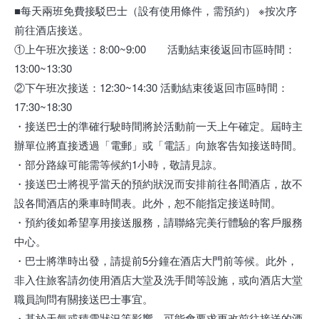
■每天兩班免費接駁巴士（設有使用條件，需預約） ※按次序
前往酒店接送。
①上午班次接送：8:00~9:00 活動結束後返回市區時間：
13:00~13:30
②下午班次接送：12:30~14:30 活動結束後返回市區時間：
17:30~18:30
・接送巴士的準確行駛時間將於活動前一天上午確定。屆時主
辦單位將直接透過「電郵」或「電話」向旅客告知接送時間。
・部分路線可能需等候約1小時，敬請見諒。
・接送巴士將視乎當天的預約狀況而安排前往各間酒店，故不
設各間酒店的乘車時間表。此外，恕不能指定接送時間。
・預約後如希望享用接送服務，請聯絡完美行體驗的客戶服務
中心。
・巴士將準時出發，請提前5分鐘在酒店大門前等候。此外，
非入住旅客請勿使用酒店大堂及洗手間等設施，或向酒店大堂
職員詢問有關接送巴士事宜。
・基於天氣或積雪狀況等影響，可能會要求更改前往接送的酒