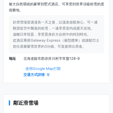
被大自然環繞的豪華別墅式酒店。可享受到世界頂級粉雪的度
假勝地。
於滑雪場度過漫長一天之後，以溫泉放鬆身心。可一邊
眺望從空中飄落的粉雪，一邊享受室內或露天浴池。
遠離日常喧囂，享受置身於大自然中的特別時光。
從酒店乘搭Gateway Express（廂型纜車）或接駁巴士
前往喜樂樂雪世界約3分鐘。可直接滑出滑進。
地址
北海道餘市郡赤井川村字常盤128-9
使用Google Map打開
交通方式詳情
鄰近滑雪場