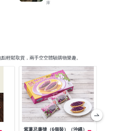
庫
地點輕鬆取貨，兩手空空體驗購物樂趣。
紫薯忌廉撻（6個裝）（沖繩）
宮古牛味薯