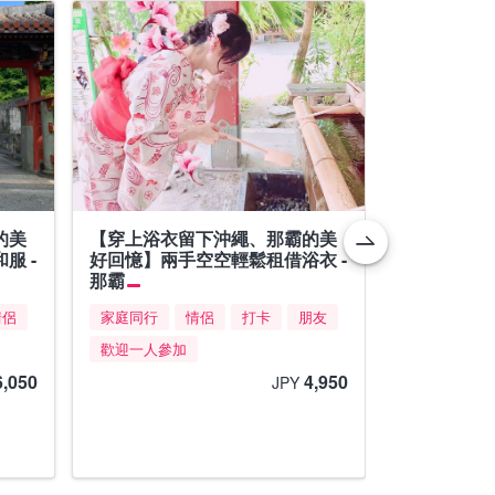
的美
【穿上浴衣留下沖繩、那霸的美
Wave Mar
服 -
好回憶】兩手空空輕鬆租借浴衣 -
潛之旅 - 
那霸
家庭同行
情侶
家庭同行
情侶
打卡
朋友
朋友
夏
歡迎一人參加
6,050
4,950
JPY