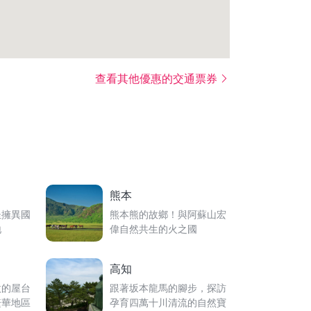
查看其他優惠的交通票券
熊本
坐擁異國
熊本熊的故鄉！與阿蘇山宏
地
偉自然共生的火之國
高知
傲的屋台
跟著坂本龍馬的腳步，探訪
繁華地區
孕育四萬十川清流的自然寶