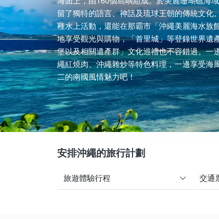
海面上，由160個島嶼組成。於美麗珊瑚礁海
留了獨特的語言、神話及琉球王朝的傳統文化
種水上活動，還能在那霸市「沖繩美麗海水族
地享受觀光與購物，「首里城」等登錄世界遺
堡以及相關遺產群」文化巡禮也不容錯過。一
繩紅燒肉、沖繩雜炒等特色料理，一邊享受海
二的南國風情魅力吧！
安排沖繩的旅行計劃
旅遊體驗行程
交通