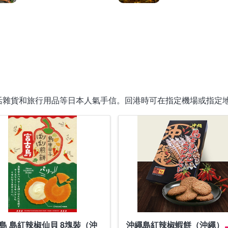
活雜貨和旅行用品等日本人氣手信。回港時可在指定機場或指定
島 島紅辣椒仙貝 8塊裝（沖
沖繩島紅辣椒蝦餅（沖繩）