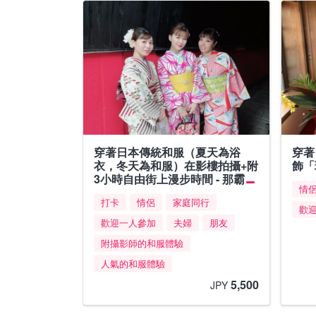
穿著日本傳統和服（夏天為浴
穿著
衣，冬天為和服）在影樓拍攝+附
飾「
3小時自由街上漫步時間 - 那霸
情
打卡
情侶
家庭同行
歡
歡迎一人參加
夫婦
朋友
附攝影師的和服體驗
人氣的和服體驗
5,500
JPY