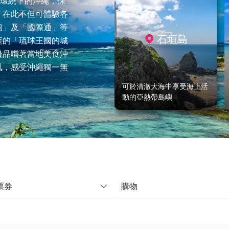
域環繞下的沖繩，保
。在此不但可體驗各
館」及「國際通」等
石垣島
產的「琉球王國的城
邊品嚐著當地美食沖
風，感受沖繩獨一無
可於清澈大海中享受海上活
動的亞熱帶島嶼
票券
購物