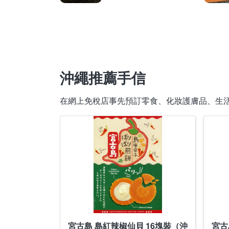
沖繩推薦手信
在網上免稅店事先預訂零食、化妝護膚品、生
宮古島 島紅辣椒仙貝 16塊裝（沖
宮古