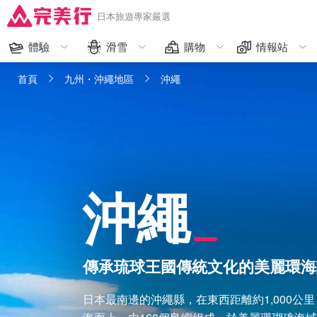
日本旅遊專家嚴選
體驗
滑雪
購物
情報站
完美行限定
藏王
人氣排行
購物
首頁
九州・沖繩地區
沖繩
和服體驗
越後湯澤、苗場
限時促銷
交通
主題樂園
志賀、野澤溫泉、輕井澤
品牌一覽
體驗
美食
六甲山、峰山高原
精選日本人氣免稅商品
美食
沖繩
交通工具
北海道
看更多
看更多
看更多
看更多
傳承琉球王國傳統文化的美麗環海
日本最南邊的沖繩縣，在東西距離約1,000公里