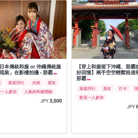
日本傳統和服 or 沖繩傳統服
【穿上和服留下沖繩、那霸
琉裝」在影樓拍攝 - 那霸
好回憶】兩手空空輕鬆租借和
那霸
侶
家庭同行
夫婦
朋友
家庭同行
朋友
打卡
迎一人參加
人氣的和服體驗
歡迎一人參加
3,500
JPY
JPY