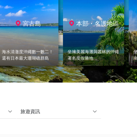
宮古島
本部・名護地區
海水清澈度沖繩數一數二！
坐擁美麗海灘與叢林的沖繩
還有日本最大珊瑚礁群島
著名度假勝地
旅遊資訊