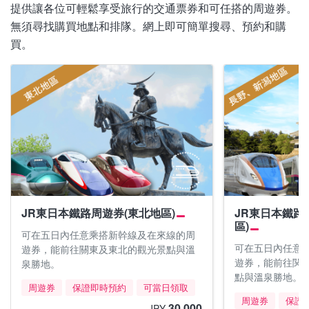
提供讓各位可輕鬆享受旅行的交通票券和可任搭的周遊券。
無須尋找購買地點和排隊。網上即可簡單搜尋、預約和購
買。
JR東日本鐵路周遊券(東北地區)
JR東日本鐵路
區)
可在五日內任意乘搭新幹線及在來線的周
可在五日內任意
遊券，能前往關東及東北的觀光景點與溫
遊券，能前往関
泉勝地。
點與溫泉勝地。
周遊券
保證即時預約
可當日領取
周遊券
保證
30,000
JPY