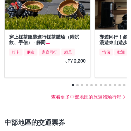
穿上採茶服裝進行採茶體驗（附試
導遊同行！參
飲、手信） - 靜岡
漫遊東山遊步
打卡
朋友
家庭同行
絕景
情侶
歡迎一
2,200
JPY
查看更多中部地區的旅遊體驗行程
中部地區的交通票券