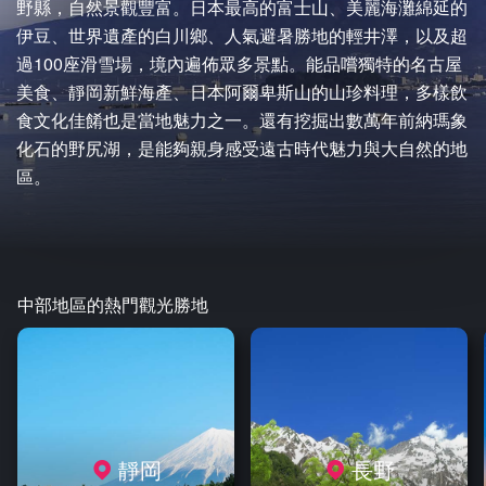
野縣，自然景觀豐富。日本最高的富士山、美麗海灘綿延的
伊豆、世界遺產的白川鄉、人氣避暑勝地的輕井澤，以及超
過100座滑雪場，境內遍佈眾多景點。能品嚐獨特的名古屋
美食、靜岡新鮮海產、日本阿爾卑斯山的山珍料理，多樣飲
食文化佳餚也是當地魅力之一。還有挖掘出數萬年前納瑪象
化石的野尻湖，是能夠親身感受遠古時代魅力與大自然的地
區。
中部地區的熱門觀光勝地
靜岡
長野