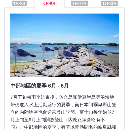
3月-5月
6月-8月
9月-11月
12月-2月
中部地區的春季 3月 - 5月
中部地區的夏季 6月 - 8月
名列日本三大巨櫻中的「根尾谷淡墨櫻」和「山高神
7月下旬梅雨季結束後，佐久島和伊豆半島等沿海地
代櫻」分別為於中部地區的岐阜和山梨，3月下旬起
帶便進入水上活動盛行的夏季，而日本阿爾卑斯山聳
盛開，是櫻花季的重頭戲；這時也能欣賞到名古屋城
立的內陸地區也會迎來登山季節。富士山每年約於7
夜間點燈與夜櫻交織而成的美景；4月中旬則有「富
月上旬至9月上旬開放登山（因應路線會略有不
士芝櫻祭」和被登錄為無形文化遺產的「春季高山
同）。中部地區的夏季，有著以悶熱聞名的岐阜縣和