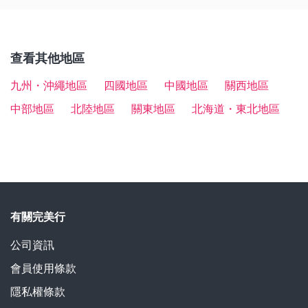
＜東京出發＞
用的周遊券，絶對能讓旅程更加經濟實惠。
・前往山梨縣的甲府站
：自大阪前往約需4小時，從東
・乘搭新宿站發車的特快列車「富士回遊」前往，約1
其他還有岐阜縣的飛驒牛和五平餅、長野縣的信州蒸烤
京站前往則約1小時50分鐘可達。
小時45分鐘可達。
包子「OYAKI」和日本蕎麥麵，以及山梨縣的梨子、提
・乘搭巴士前往約2小時可達。
查看其他地區
子和「餺飥」麵等，在內陸地區集結了許多簡樸的食材
・租車自駕前往，則約1小時45分鐘可達。
和美味料理，都相當值得一試。
九州・沖繩地區
四國地區
中國地區
關西地區
＜大阪出發＞
中部地區
北陸地區
關東地區
北海道・東北地區
・租車自駕前往，車程約需5小時15分鐘。
・乘搭夜間巴士前往，車程約10小時15分鐘。
・乘搭電車前往，在新大阪站乘搭新幹線到三島站，接
著再轉乘高速巴士到「富士山山中湖」，車程約3小時
25分鐘。
有關完美行
由於依時期和路線不同，有可能實施管制使車輛無法行
駛至登山口，因此打算登山的朋友，還是建議搭乘電車
公司資訊
或巴士前往較方便。
會員使用條款
隱私權條款