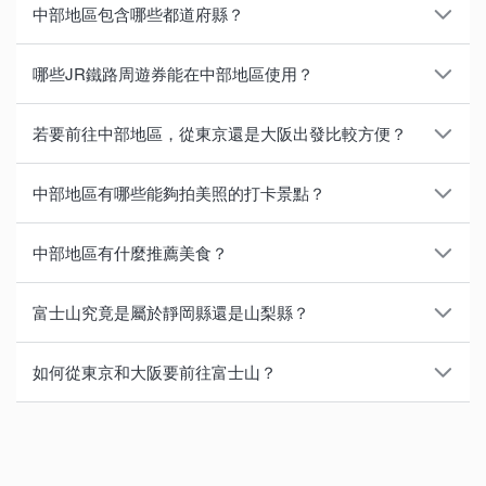
中部地區包含哪些都道府縣？
中部地區雖沒有明確的劃分，但通常以
愛知縣、靜岡
哪些JR鐵路周遊券能在中部地區使用？
縣、岐阜縣、長野縣、山梨縣
這5個縣合稱為中部地
區，其中愛知縣的名古屋市為最大城市。有時候北陸地
主要有以下4種：
若要前往中部地區，從東京還是大阪出發比較方便？
區的新潟縣和關西地區的三重縣也會被列入此區域範圍
1. 高山、北陸地區周遊券
：從大阪和名古屋出發，前往
內。
金澤、富山、岐阜地區旅遊可使用
由於中部地區包含許多山區，依區域不同，前往方法的
中部地區有哪些能夠拍美照的打卡景點？
2. 立山黑部、高山、松本地區周遊券
：從名古屋到岐
多樣性也有所不同。乘搭各種交通工具皆可前往中部地
此外，取決於交通、文化、經濟、政治因素等，亦有近
阜、長野地區觀光可使用
區，以下介紹乘搭電車為的所需時間。
在自然豐饒的中部地區有數不盡的打卡景點，包括可在
畿、東海或是甲信越地區等不同的劃分方式，因此依不
中部地區有什麼推薦美食？
3. 伊勢、熊野、和歌山地區周遊券
：從大阪或名古屋前
充滿個性的藝術作品環繞下拍攝照片的熱門景點——愛
同的地區名稱，其包含的縣市也各有所異。
・前往名古屋站
：乘搭新幹線自新大阪站出發約需時50
往和歌山、三重、奈良等地可使用
知縣佐久島的「午睡小屋」，還有日落後在夜燈映照下
中部的各區域各有不同推薦美食。以名古屋為中心的愛
分鐘，從東京站前往則約需1小時40分鐘。
富士山究竟是屬於靜岡縣還是山梨縣？
4. 富士山、靜岡地區周遊券 Mini
：可遊覽靜岡、濱松地
的靜岡縣伊豆市竹林小徑。令人聯想到印象派畫家莫內
知縣，以特有的「名古屋美食」遠近馳名，除了有鰻魚
・前往靜岡站
：從大阪出發約需時2小時45分鐘，從東
區
代表作「睡蓮」的岐阜縣無名池、日本具代表性的山岳
飯三吃、棊子麵、味噌炸豬排、雞翼、味噌烏冬、炸蝦
富士山橫跨靜岡縣和山梨縣兩縣，在山頂附近並無設固
京前往則約需1小時15分鐘。
如何從東京和大阪要前往富士山？
度假勝地——長野縣上高地的河童橋、能夠拍下整片粉
飯團等美味料理外，還有被稱為「台灣拉麵」的美食。
定縣界。據說兩縣長久以來因富士山地屬何縣而各持己
至於有效期限，上述1～3的「周遊券」為連續5天、第4
・前往岐阜站
：從大阪出發乘搭新幹線轉乘當地JR電車
色芝櫻花毯與富士山同框的山梨縣富士芝櫻祭等等。
見，因此至今仍未界定縣界。現在的富士山頂並非為日
從東京和大阪前往富士山的交通方式，主要包括租車自
種「周遊券 Mini」則為連續3天內有效。除了可使用周
約需1小時20分鐘，從東京前往則約需2小時20鐘。
另外，在靜岡縣，除了有靜岡茶、新鮮海產、鰻魚、靜
本國擁有，而是屬於靜岡縣富士山本宮淺間大社的私有
駕、乘搭巴士或電車。
遊券乘搭指定區間內的JR線電車、巴士、渡輪外，部份
・前往長野站
：自大阪前往約需4小時，從東京站前往
另外，若在冬季前往長野縣，則推薦可到地獄谷野猿公
岡關東煮等著名的傳統美食外，還有現在流行的新小食
土地。
票券亦可用於乘搭新幹線，若要去的地區剛好有能夠使
則約1小時45分鐘。
苑，拍下雪猴浸溫泉時的可愛療癒模樣！
「富士宮炒麵」等料理。