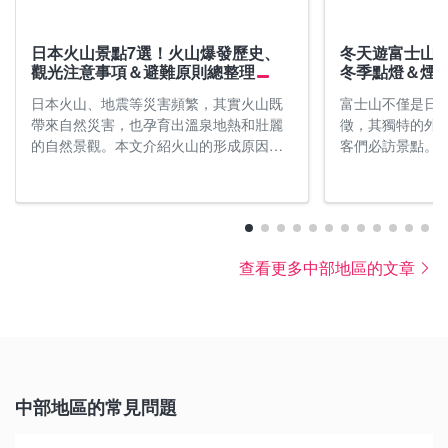
日本火山景點7選！火山爆發歷史、
冬天遊富士山
觀光注意事項＆避難原則總整理
冬季點燈＆煙
日本火山、地震等災害頻繁，其實火山既
富士山不僅是日
帶來自然災害，也孕育出溫泉地熱和壯麗
徵，其獨特的外
的自然景觀。本文介紹火山的形成原因，
客們必訪景點。
告訴你觀光注意事項、遇到時如何避難，
雪覆蓋的冠雪富
並推薦富士山、阿蘇山、櫻島等日本7座著
不同的模樣，更
名火山觀光景點，沒噴發時還是把握當下
睹風采。這次要
去玩吧！出發前也別忘了確認火山活動資
有哪些可以在美
訊和警報等級喔！
點！
查看更多中部地區的文章
中部地區的常見問題