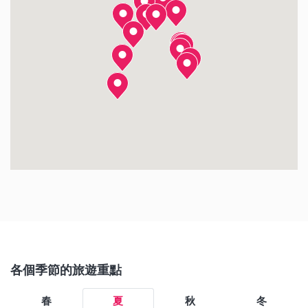
上高地
伊豆
伊勢神宮
熱海
富士急樂園
名古屋城
松本城
下呂溫泉
善光寺
忍野八海
各個季節的旅遊重點
春
夏
秋
冬