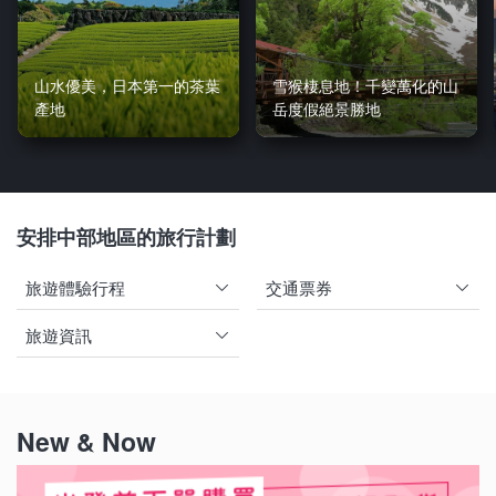
山水優美，日本第一的茶葉
雪猴棲息地！千變萬化的山
產地
岳度假絕景勝地
安排中部地區的旅行計劃
旅遊體驗行程
交通票券
旅遊資訊
New & Now