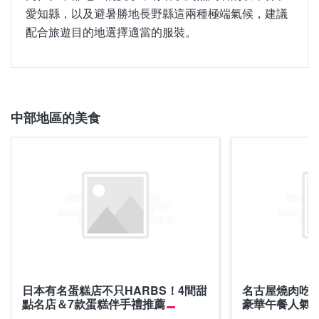
祭」。此外，位於岐阜和長野的滑雪場會開放至5月
愛知縣，以及避暑勝地長野縣這兩種極端氣候，建議
上旬。由於春季溫差較大，記得做好保暖措施。
配合旅遊目的地選擇適當的服裝。
中部地區的美食
中部地區的秋季 9月 - 11月
中部地區的冬季 12月 - 2月
秋季可感受到中部地區的自然豐饒，此時可體驗摘提
進入12月，坐擁日本最多滑雪場的長野便會吸引眾多
日本有名蛋糕店不只HARBS！4間甜
名古屋燒肉吃
點名店＆7款蛋糕伴手禮推薦
豪華午餐人氣
子、梨子及蘋果等採摘體驗。而山岳度假勝地長野
滑雪者自日本國內外前來。而下呂、熱海、野澤溫泉