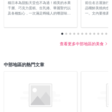
「上高地」賞楓期為10月至11月中旬封山前。乘搭
等知名溫泉區也相當受歡迎。登錄於世界遺產的白川
稱日本為甜點天堂也不為過！精美的水果
前往名古屋旅行
千層、巧克力蛋糕、生乳捲、華麗聖代以
品嚐鮮美燒肉也
「新穗高高空纜車」即可輕鬆前往2,156米的高地，該
鄉，1〜2月會實施點燈，能欣賞到夢幻的雪中合掌村
及各種點心，一次滿足螞蟻人的嗜甜味
一。文內要推薦
處的賞楓之旅也相當受歡迎。以開放時期早而聞名的
美景。氣候溫暖的靜岡，自2月中旬起會舉辦「河津
蕾。本篇文章精選了「HARBS」、
提供豪華午餐的
靜岡「FUJIYAMA SNOW RESORT YETI」開放後，
櫻花祭」，較其他地方提早進入賞櫻季。若要前往積
「Chateraise」等4間有名蛋糕店或甜點
曉的連鎖餐廳都
各地的滑雪場也會陸續開始營業。
雪頗深的山區，還是要穿上雪靴前往較安心。
店，和「東京香蕉蛋糕」、蛋糕捲等7款必
歡」的旅客們趁
買蛋糕伴手禮，快筆記起來以便之後踩
筆記起來！
點，用甜蜜到心頭的幸福滋味滋潤旅途中
查看更多中部地區的美食
的每一天吧！
中部地區的熱門文章