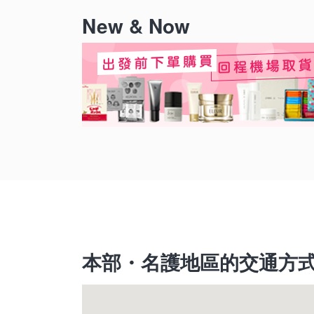
New & Now
本部・名護地區的交通方