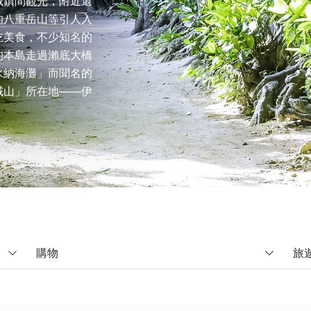
城鎮間觀光，附近還
的八重岳山等引人入
吃美食，不少知名的
的本島走過瀨底大橋
水納海灘」而聞名的
城山」所在地——伊
購物
旅