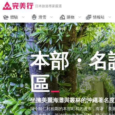
日本旅遊專家嚴選
體驗
滑雪
購物
情報站
完美行限定
藏王
人氣排行
購物
首頁
九州・沖繩地區
沖繩
本部・名護地區
和服體驗
越後湯澤、苗場
限時促銷
交通
本部・名
主題樂園
志賀、野澤溫泉、輕井澤
品牌一覽
體驗
美食
六甲山、峰山高原
精選日本人氣免稅商品
美食
交通工具
北海道
看更多
看更多
區
看更多
看更多
坐擁美麗海灘與叢林的沖繩著名度
與今歸仁村相鄰的本部町和名護市，有著「美