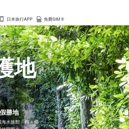
日本旅行APP
免費SIM卡
護地
假勝地
麗海水族館」和「備