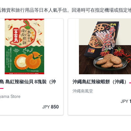
活雜貨和旅行用品等日本人氣手信。回港時可在指定機場或指定
島 島紅辣椒仙貝 8塊裝（沖
沖繩島紅辣椒蝦餅（沖繩）
沖繩南風堂
yama Store
JPY
850
JPY