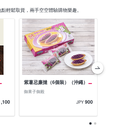
地點輕鬆取貨，兩手空空體驗購物樂趣。
紫薯忌廉撻（6個裝）（沖繩）
宮古牛味薯
御果子御殿
沖繩南風堂
1,100
900
JPY