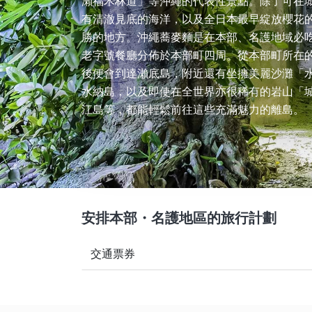
瀨福木林道」等沖繩的代表性景點。除了可在
有清澈見底的海洋，以及全日本最早綻放櫻花
勝的地方。沖繩蕎麥麵是在本部、名護地域必
老字號餐廳分佈於本部町四周。從本部町所在
後便會到達瀨底島，附近還有坐擁美麗沙灘「
水納島，以及即使在全世界亦很稀有的岩山「
江島等，都能輕鬆前往這些充滿魅力的離島。
安排本部・名護地區的旅行計劃
交通票券