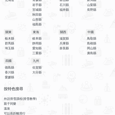
岩手縣
石川縣
山梨縣
宮城縣
福井縣
長野縣
秋田縣
山形縣
福島縣
關東
東海
關西
中國
栃木縣
岐阜縣
滋賀縣
鳥取縣
群馬縣
静岡縣
兵庫縣
島根縣
埼玉縣
愛知縣
奈良縣
岡山縣
三重縣
廣島縣
四國
九州
德島縣
佐賀縣
香川縣
大分縣
愛媛縣
按特色搜尋
外語滑雪課程(滑雪教學)
親子同樂
溫泉
可以長距離滑行