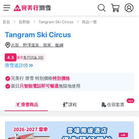
首頁
長野縣
Tangram Ski Circus
商品一覽
Tangram Ski Circus
志賀、野澤溫泉、斑尾、飯綱
4.3
滿意
客戶評論 3則
滑雪道詳情
完美行 滑雪 特別價格
特別價格
當日
只智能電話即可暢通
無阻地使用
滑雪商品
課程
住宿套票