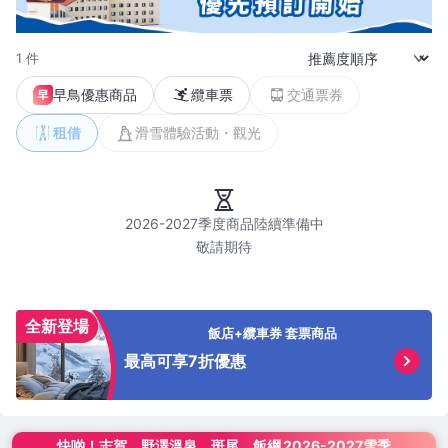
1 件
早鳥優惠商品
纜車票
交通票券
租借
滑雪體驗活動・觀光
2026-2027季度商品陸續準備中

全新登場
飯店+纜車券 套票商品
最高可享7折優惠
快啲！
志賀、野澤溫泉、斑尾、飯綱
2026-2027雪季