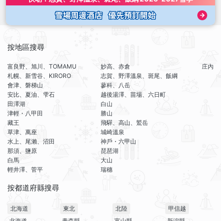
按地區搜尋
富良野、旭川、TOMAMU
妙高、赤倉
庄內
札幌、新雪谷、KIRORO
志賀、野澤溫泉、斑尾、飯綱
會津、磐梯山
蓼科、八岳
安比、夏油、雫石
越後湯澤、苗場、六日町
田澤湖
白山
津輕・八甲田
勝山
藏王
飛驒、高山、鷲岳
草津、萬座
城崎溫泉
水上、尾瀨、沼田
神戶・六甲山
那須、鹽原
琵琶湖
白馬
大山
輕井澤、菅平
瑞穗
按都道府縣搜尋
北海道
東北
北陸
甲信越
北海道
青森縣
富山縣
新潟縣