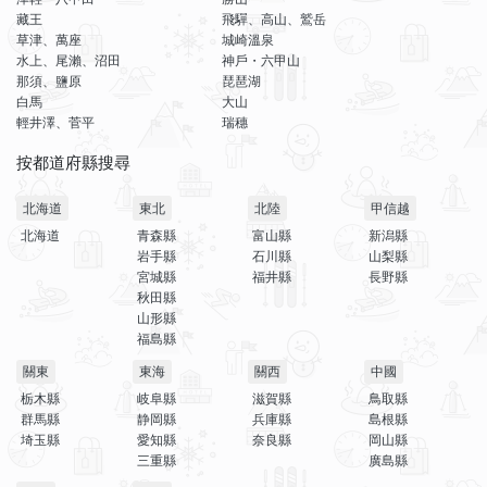
藏王
飛驒、高山、鷲岳
草津、萬座
城崎溫泉
水上、尾瀨、沼田
神戶・六甲山
那須、鹽原
琵琶湖
白馬
大山
輕井澤、菅平
瑞穗
按都道府縣搜尋
北海道
東北
北陸
甲信越
北海道
青森縣
富山縣
新潟縣
岩手縣
石川縣
山梨縣
宮城縣
福井縣
長野縣
秋田縣
山形縣
福島縣
關東
東海
關西
中國
栃木縣
岐阜縣
滋賀縣
鳥取縣
群馬縣
静岡縣
兵庫縣
島根縣
埼玉縣
愛知縣
奈良縣
岡山縣
三重縣
廣島縣