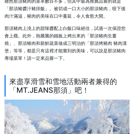
雖然那須豬肉的菜單數目不多，但其中最為推薦品嘗的就是
「那須豬醬汁豬排飯」。被切成一口大小的那須豬肉，咬下後
肉汁滿溢，豬肉的美味在口中蔓延，令人食慾大開。
那須豬肉上澆上的甜辣醬配上白飯口味絕佳，試過一次保證您
會上癮。此外，熱騰騰的鐵板上烤出來的「那須豬肉生薑
燒」、那須豬肉和新鮮蔬菜做成三明治的「那須烤豬肉 豬肉漢
堡」等等，都是只有這裡才能嘗到的美味，可以說是那須豬肉
專場菜單！請一定來品嘗一下。
來盡享滑雪和雪地活動兩者兼得的
「MT.JEANS那須」吧！