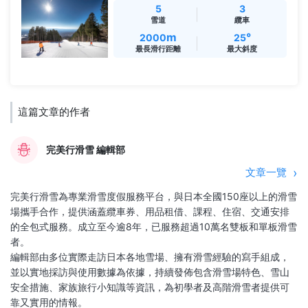
5
3
雪道
纜車
m
°
2000
25
最長滑行距離
最大斜度
這篇文章的作者
完美行滑雪 編輯部
文章一覽
完美行滑雪為專業滑雪度假服務平台，與日本全國150座以上的滑雪
場攜手合作，提供涵蓋纜車券、用品租借、課程、住宿、交通安排
的全包式服務。成立至今逾8年，已服務超過10萬名雙板和單板滑雪
者。
編輯部由多位實際走訪日本各地雪場、擁有滑雪經驗的寫手組成，
並以實地採訪與使用數據為依據，持續發佈包含滑雪場特色、雪山
安全措施、家族旅行小知識等資訊，為初學者及高階滑雪者提供可