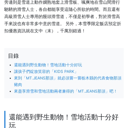
旁邊則是雪道上動作嫻熟地套上滑雪板、颯爽地在雪山間滑行
馳騁的滑雪人士，各自都能享受這隨心所欲的時間。而且還有
高級滑雪人士專用的饅頭滑雪道，不僅是初學者，對於滑雪高
手來說也有非常多中意的雪道。 另外，本雪季限定飯店預定折
扣優惠資訊就在文中（末），千萬別錯過！
目錄
還能遇到野生動物！雪地活動十分好玩
讓孩子們綻放笑容的「KIDS PARK」
來到「MT.JEANS那須」就必須嘗一嘗栃木縣的代表食物那須
豬肉
來盡享滑雪和雪地活動兩者兼得的「MT.JEANS那須」吧！
還能遇到野生動物！雪地活動十分好
玩