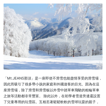
「Mt.JEANS那須」是一座即使不滑雪也能盡情享受的滑雪場，
因此而吸引了很多帶小孩的家庭和外國遊客的目光。因為在這
座滑雪場，除了滑雪和滑雪板以外雪中踏單車飛馳的粗輪單車
之旅等活動都非常豐富。 除此以外，在初學者雪道旁邊還設置
了兒童專用的玩雪區。互相丟著鬆鬆軟軟的雪球玩耍的親子，