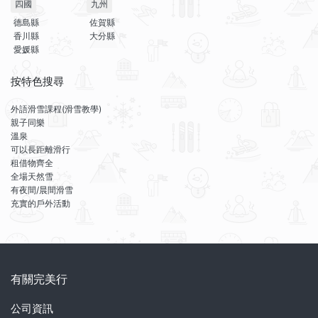
四國
九州
德島縣
佐賀縣
香川縣
大分縣
愛媛縣
按特色搜尋
外語滑雪課程(滑雪教學)
親子同樂
溫泉
可以長距離滑行
租借物齊全
全場天然雪
有夜間/晨間滑雪
充實的戶外活動
有關完美行
公司資訊