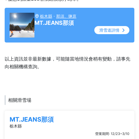
栃木縣
・
那須、鹽原
MT.JEANS那須
滑雪道詳情
以上資訊並非最新數據，可能隨當地情況會稍有變動，請事先
向相關機構查詢。
相關滑雪場
MT.JEANS那須
栃木縣
營業期間: 12/23~3/10