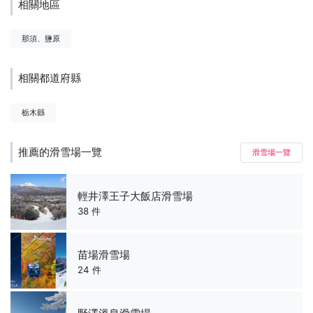
相關地區
那須、鹽原
相關都道府縣
栃木縣
推薦的滑雪場一覽
滑雪場一覽
輕井澤王子大飯店滑雪場
38 件
苗場滑雪場
24 件