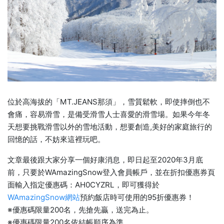
位於高海拔的「MT.JEANS那須」，雪質鬆軟，即使摔倒也不
會痛，容易滑雪，是備受滑雪人士喜愛的滑雪場。如果今年冬
天想要挑戰滑雪以外的雪地活動，想要創造,美好的家庭旅行的
回憶的話，不妨來這裡玩吧。
文章最後跟大家分享一個好康消息，即日起至2020年3月底
前，只要於WAmazingSnow登入會員帳戶，並在折扣優惠券頁
面輸入指定優惠碼：AH0CYZRL，即可獲得於
WAmazingSnow網站
預約飯店時可使用的95折優惠券！
※優惠碼限量200名，先搶先贏，送完為止。
※優惠碼限量200名依結帳順序為準。