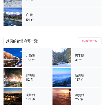
71 件
白馬
54 件
推薦的都道府縣一覽
都道府縣一覧
北海道
岩手縣
133 件
31 件
群馬縣
新潟縣
82 件
137 件
長野縣
滋賀縣
172 件
25 件