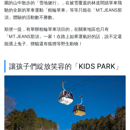
圍的山中散步的「雪地健行」，在被雪覆蓋的林道間踏單車飛
馳的全新的單車運動「粗輪單車」等等只能在「MT.JEANS那
須」體驗的活動數不勝數。
順便一提，有舉辦粗輪單車項目的，在關東地區也只有
「MT.JEANS那須」一家！在路上如果運氣好的話，說不定還
能遇上兔子、狸貓還有狐狸等野生動物！
讓孩子們綻放笑容的「KIDS PARK」