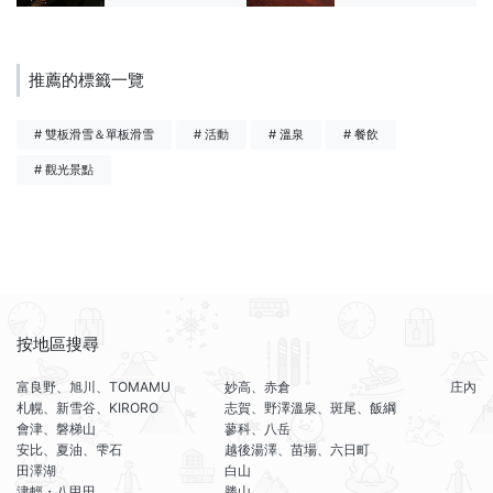
推薦的標籤一覽
# 雙板滑雪＆單板滑雪
# 活動
# 溫泉
# 餐飲
# 觀光景點
按地區搜尋
富良野、旭川、TOMAMU
妙高、赤倉
庄內
札幌、新雪谷、KIRORO
志賀、野澤溫泉、斑尾、飯綱
會津、磐梯山
蓼科、八岳
安比、夏油、雫石
越後湯澤、苗場、六日町
田澤湖
白山
津輕・八甲田
勝山