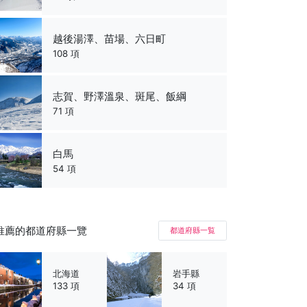
越後湯澤、苗場、六日町
108 項
志賀、野澤溫泉、斑尾、飯綱
71 項
白馬
54 項
推薦的都道府縣一覽
都道府縣一覧
北海道
岩手縣
133 項
34 項