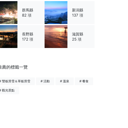
群馬縣
新潟縣
82 項
137 項
長野縣
滋賀縣
172 項
25 項
推薦的標籤一覽
# 雙板滑雪＆單板滑雪
# 活動
# 溫泉
# 餐食
# 觀光景點