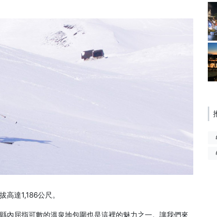
達1,186公尺。
縣內屈指可數的溫泉地包圍也是這裡的魅力之一。讓我們來