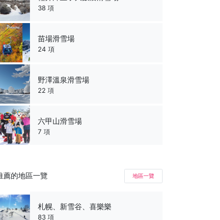
38 項
苗場滑雪場
24 項
野澤溫泉滑雪場
22 項
六甲山滑雪場
7 項
推薦的地區一覽
地區一覽
札幌、新雪谷、喜樂樂
83 項