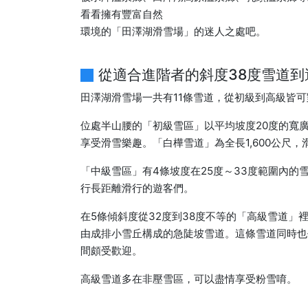
看看擁有豐富自然
環境的「田澤湖滑雪場」的迷人之處吧。
從適合進階者的斜度38度雪道
田澤湖滑雪場一共有11條雪道，從初級到高級皆可
位處半山腰的「初級雪區」以平均坡度20度的寬
享受滑雪樂趣。「白樺雪道」為全長1,600公尺
「中級雪區」有4條坡度在25度～33度範圍內
行長距離滑行的遊客們。
在5條傾斜度從32度到38度不等的「高級雪道
由成排小雪丘構成的急陡坡雪道。這條雪道同時也
間頗受歡迎。
高級雪道多在非壓雪區，可以盡情享受粉雪唷。