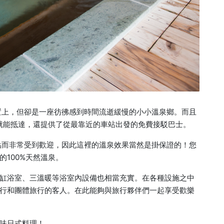
置上，但卻是一座彷彿感到時間流逝緩慢的小小溫泉鄉。而且
就能抵達，還提供了從最靠近的車站出發的免費接駁巴士。
點而非常受到歡迎，因此這裡的溫泉效果當然是掛保證的！您
100%天然溫泉。
缸浴室、三溫暖等浴室內設備也相當充實。在各種設施之中
行和團體旅行的客人。在此能夠與旅行夥伴們一起享受歡樂
味日式料理！