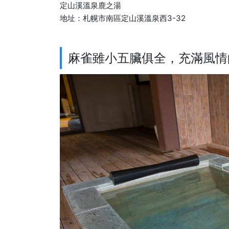
定山溪溫泉鹿之湯
地址：札幌市南區定山溪溫泉西3-32
麻雀雖小五臟俱全，充滿風情