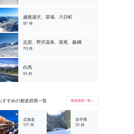
越後湯沢、苗場、六日町
97 件
志賀、野沢温泉、斑尾、飯綱
70 件
白馬
51 件
おすすめの都道府県一覧
都道府県一覧へ
北海道
岩手県
117 件
31 件