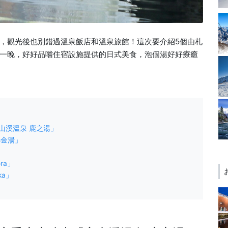
，觀光後也別錯過溫泉飯店和溫泉旅館！這次要介紹5個由札
一晚，好好品嚐住宿設施提供的日式美食，泡個湯好好療癒
山溪溫泉 鹿之湯」
小金湯」
ra」
ka」