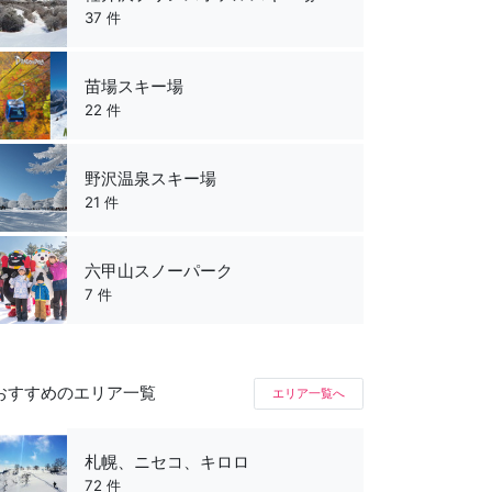
37 件
苗場スキー場
22 件
野沢温泉スキー場
21 件
六甲山スノーパーク
7 件
おすすめのエリア一覧
エリア一覧へ
札幌、ニセコ、キロロ
72 件