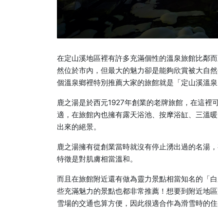
在定山溪地區裡有許多充滿個性的溫泉旅館比鄰而
然位於市內，但最大的魅力卻是能夠欣賞被大自然
個溫泉鄉裡特別推薦大家的旅館就是「定山溪溫泉
鹿之湯是於西元1927年創業的老牌旅館，在這
適，在旅館內也擁有露天浴池、按摩浴缸、三溫暖
出來的絕景。
鹿之湯擁有從創業當時就沒有停止湧出過的名湯，
特徵是對肌膚相當溫和。
而且在旅館附近還有做為靈力景點相當知名的「白
些充滿魅力的景點也都非常推薦！想要到附近地區
雪場的交通也算方便，因此很適合作為滑雪時的住