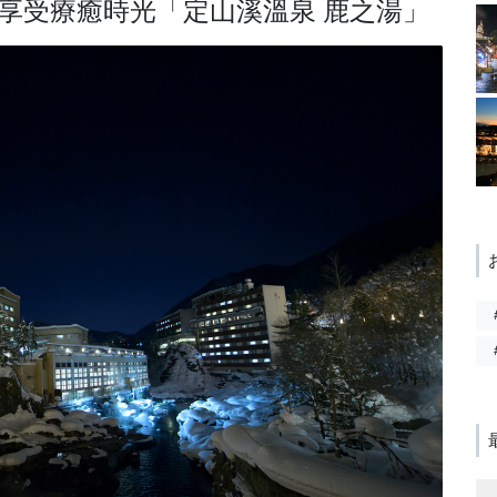
享受療癒時光「定山溪溫泉 鹿之湯」