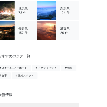
群馬県
新潟県
73 件
124 件
長野県
滋賀県
157 件
20 件
おすすめのタグ一覧
# スキー&スノーボード
# アクティビティ
# 温泉
# 食事
# 観光スポット
最新情報