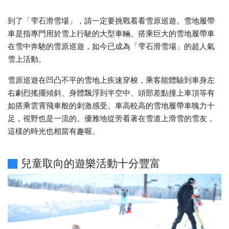
到了「雫石滑雪場」，請一定要挑戰看看雪原巡遊。雪地履帶
車是指專門用於雪上行駛的大型車輛。搭乘巨大的雪地履帶車
在雪中奔馳的雪原巡遊，如今已成為「雫石滑雪場」的超人氣
雪上活動。
雪原巡遊在凹凸不平的雪地上疾速穿梭，乘客能體驗到車身左
右劇烈搖擺傾斜、身體飄浮到半空中、頭部差點撞上車頂等有
如搭乘雲霄飛車般的刺激感受。車高較高的雪地履帶車魄力十
足，視野也是一流的。優雅地從旁看著在雪道上滑雪的雪友，
這樣的時光也相當有趣喔。
兒童取向的遊樂活動十分豐富