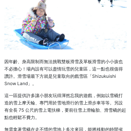
因年齡、身高限制而無法挑戰雙板滑雪及單板滑雪的小小孩也
不必擔心！場內設有可以盡情玩雪的兒童區，這一點也很值得
讚許。滑雪場最下方就是兒童取向的戲雪區「Shizukuishi
Snow Land」。
這一區提供許多讓小朋友玩得渾然忘我的遊戲，例如以雪橇打
造的雪上摩天輪、專門用於雪地滑行的雪上滑步車等等。另設
有全長 75 公尺的雪上電扶梯，要前往雪上滑輪胎、滑雪橇的起
點也輕鬆不費力。
無需拿著雪橇在走不慣的雪地上多次來回，能將移動的時間省