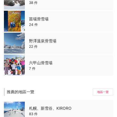
38 件
苗場滑雪場
24 件
野澤溫泉滑雪場
22 件
六甲山滑雪場
7 件
推薦的地區一覽
地區一覽
札幌、新雪谷、KIRORO
83 件