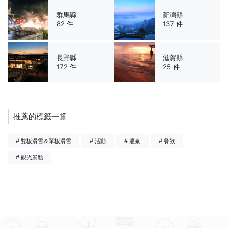
群馬縣
新潟縣
82 件
137 件
長野縣
滋賀縣
172 件
25 件
推薦的標籤一覽
# 雙板滑雪＆單板滑雪
# 活動
# 溫泉
# 餐飲
# 觀光景點