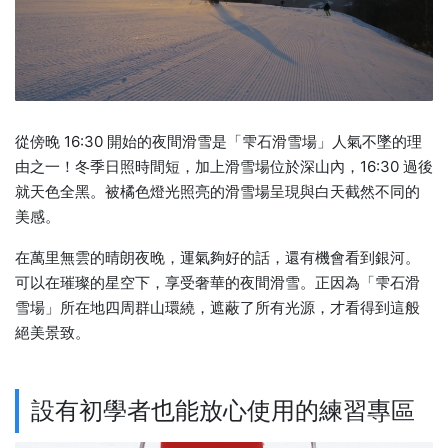
從傍晚 16:30 開始的夜間滑雪是「雫石滑雪場」人氣不墜的理
由之一！冬季日照時間短，加上滑雪場位於深山內，16:30 過後
就天色全黑。被橘色燈光照亮的滑雪場呈現與白天截然不同的
美感。
在萬里無雲的晴朗夜晚，運氣夠好的話，還有機會看到銀河。
可以在璀璨的星空下，享受奢華的夜間滑雪。正因為「雫石滑
雪場」所在地四周群山環繞，遮蔽了所有光源，才看得到這般
絕美景致。
設有初學者也能放心使用的練習專區