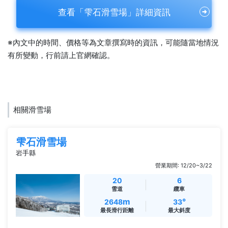
查看「雫石滑雪場」詳細資訊
※內文中的時間、價格等為文章撰寫時的資訊，可能隨當地情況
有所變動，行前請上官網確認。
相關滑雪場
雫石滑雪場
岩手縣
營業期間: 12/20~3/22
20
6
雪道
纜車
m
°
2648
33
最長滑行距離
最大斜度