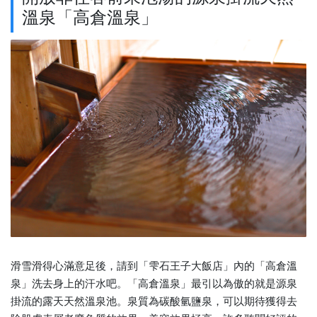
溫泉「高倉溫泉」
滑雪滑得心滿意足後，請到「雫石王子大飯店」內的「高倉溫
泉」洗去身上的汗水吧。「高倉溫泉」最引以為傲的就是源泉
掛流的露天天然溫泉池。泉質為碳酸氫鹽泉，可以期待獲得去