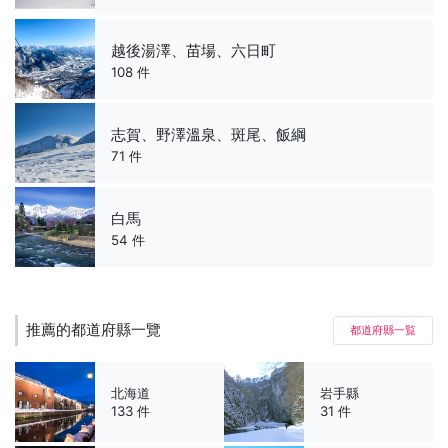
越後湯澤、苗場、六日町
108 件
志賀、野澤溫泉、斑尾、飯綱
71 件
白馬
54 件
推薦的都道府縣一覽
都道府縣一覧
北海道
岩手縣
133 件
31 件