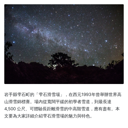
岩手縣雫石町的「雫石滑雪場」，在西元1993年曾舉辦世界高
山滑雪錦標賽。場內從寬闊平緩的初學者雪道，到最長達
4,500 公尺、可體驗長距離滑雪的中高階雪道，應有盡有。本
文要為大家詳細介紹雫石滑雪場的魅力與特色。