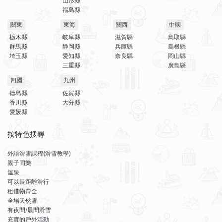
山形縣
福島縣
關東
東海
關西
中國
栃木縣
岐阜縣
滋賀縣
鳥取縣
群馬縣
静岡縣
兵庫縣
島根縣
埼玉縣
愛知縣
奈良縣
岡山縣
三重縣
廣島縣
四國
九州
德島縣
佐賀縣
香川縣
大分縣
愛媛縣
按特色搜尋
外語滑雪課程(滑雪教學)
親子同樂
溫泉
可以長距離滑行
租借物齊全
全場天然雪
有夜間/晨間滑雪
充實的戶外活動