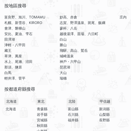
按地區搜尋
富良野、旭川、TOMAMU
妙高、赤倉
庄內
札幌、新雪谷、KIRORO
志賀、野澤溫泉、斑尾、飯綱
會津、磐梯山
蓼科、八岳
安比、夏油、雫石
越後湯澤、苗場、六日町
田澤湖
白山
津輕・八甲田
勝山
藏王
飛驒、高山、鷲岳
草津、萬座
城崎溫泉
水上、尾瀨、沼田
神戶・六甲山
那須、鹽原
琵琶湖
白馬
大山
輕井澤、菅平
瑞穗
按都道府縣搜尋
北海道
東北
北陸
甲信越
北海道
青森縣
富山縣
新潟縣
岩手縣
石川縣
山梨縣
宮城縣
福井縣
長野縣
秋田縣