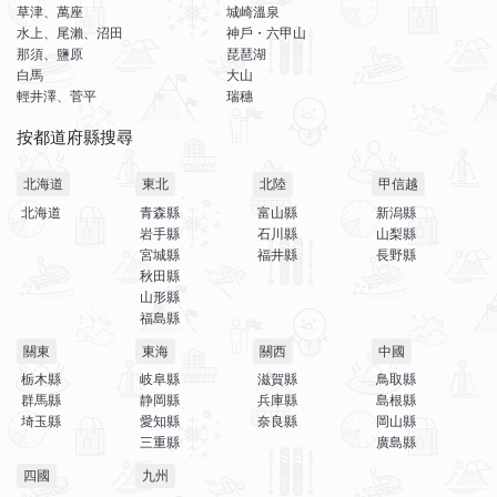
草津、萬座
城崎溫泉
水上、尾瀨、沼田
神戶・六甲山
那須、鹽原
琵琶湖
白馬
大山
輕井澤、菅平
瑞穗
按都道府縣搜尋
北海道
東北
北陸
甲信越
北海道
青森縣
富山縣
新潟縣
岩手縣
石川縣
山梨縣
宮城縣
福井縣
長野縣
秋田縣
山形縣
福島縣
關東
東海
關西
中國
栃木縣
岐阜縣
滋賀縣
鳥取縣
群馬縣
静岡縣
兵庫縣
島根縣
埼玉縣
愛知縣
奈良縣
岡山縣
三重縣
廣島縣
四國
九州