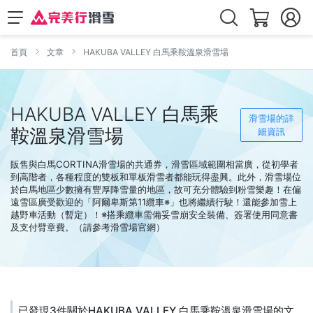
首頁
文章
HAKUBA VALLEY 白馬乘鞍溫泉滑雪場
HAKUBA VALLEY 白馬乘
滑雪場的詳
鞍溫泉滑雪場
細資訊
販售與白馬CORTINA滑雪場的共通券，滑雪區域範圍相當廣，從初學者
到高階者，各種程度的雙板和單板滑雪者都能玩得盡興。此外，滑雪場位
於白馬地區少數擁有豐厚降雪量的地區，故可充分體驗到粉雪樂趣！在偏
遠雪區廣受歡迎的「阿爾卑斯第11纜車※」也將繼續行駛！還能參加雪上
越野車活動（暫定）！※搭乘纜車需備妥雪崩安全裝備、簽署使用同意書
及支付臂章費。（請參考滑雪場官網）
已發現3件關於HAKUBA VALLEY 白馬乘鞍溫泉滑雪場的文