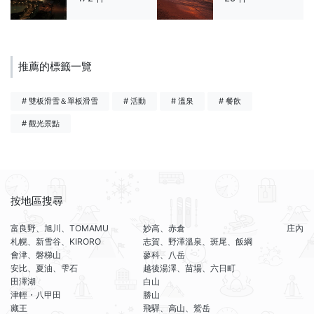
推薦的標籤一覽
# 雙板滑雪＆單板滑雪
# 活動
# 溫泉
# 餐飲
# 觀光景點
按地區搜尋
富良野、旭川、TOMAMU
妙高、赤倉
庄內
札幌、新雪谷、KIRORO
志賀、野澤溫泉、斑尾、飯綱
會津、磐梯山
蓼科、八岳
安比、夏油、雫石
越後湯澤、苗場、六日町
田澤湖
白山
津輕・八甲田
勝山
藏王
飛驒、高山、鷲岳