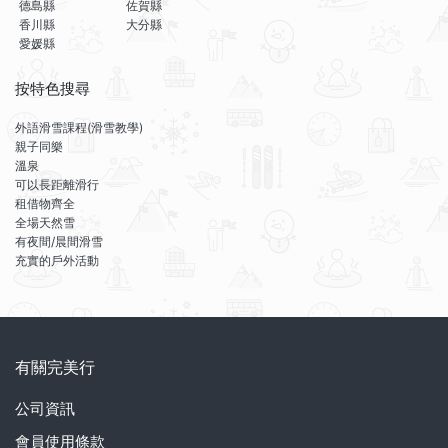
德島縣
佐賀縣
香川縣
大分縣
愛媛縣
按特色搜尋
外語滑雪課程(滑雪教學)
親子同樂
溫泉
可以長距離滑行
租借物齊全
全場天然雪
有夜間/晨間滑雪
充實的戶外活動
有關完美行
公司資訊
會員使用條款