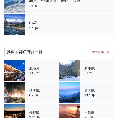
志賀、野澤溫泉、斑尾、飯綱
71 件
白馬
54 件
推薦的都道府縣一覽
都道府縣一覧
北海道
岩手縣
133 件
31 件
群馬縣
新潟縣
82 件
137 件
長野縣
滋賀縣
172 件
25 件